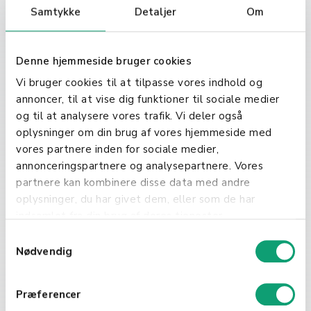
mar 4, 2025
Restaurant
Samtykke
Detaljer
Om
Fordeler med
selvbetjeningskasser i
Denne hjemmeside bruger cookies
detaljhandel og restauranter
Vi bruger cookies til at tilpasse vores indhold og
annoncer, til at vise dig funktioner til sociale medier
og til at analysere vores trafik. Vi deler også
oplysninger om din brug af vores hjemmeside med
vores partnere inden for sociale medier,
annonceringspartnere og analysepartnere. Vores
partnere kan kombinere disse data med andre
oplysninger, du har givet dem, eller som de har
indsamlet fra din brug af deres tjenester.
S
Nødvendig
a
m
t
Præferencer
y