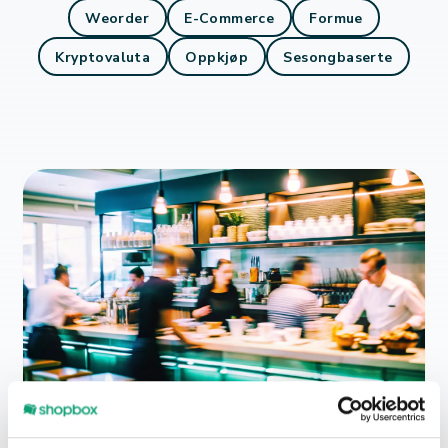
Weorder
E-Commerce
Formue
Kryptovaluta
Oppkjøp
Sesongbaserte