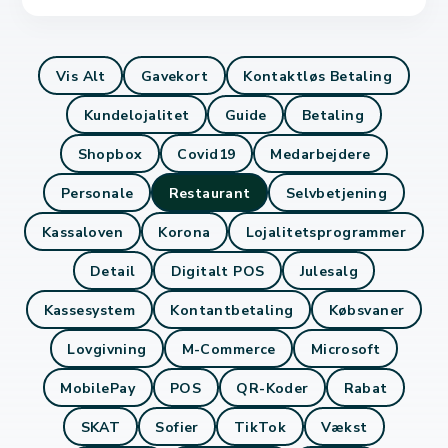
Vis Alt
Gavekort
Kontaktløs Betaling
Kundelojalitet
Guide
Betaling
Shopbox
Covid19
Medarbejdere
Personale
Restaurant
Selvbetjening
Kassaloven
Korona
Lojalitetsprogrammer
Detail
Digitalt POS
Julesalg
Kassesystem
Kontantbetaling
Købsvaner
Lovgivning
M-Commerce
Microsoft
MobilePay
POS
QR-Koder
Rabat
SKAT
Sofier
TikTok
Vækst