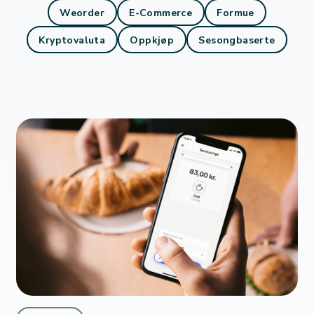
Weorder
E-Commerce
Formue
Kryptovaluta
Oppkjøp
Sesongbaserte