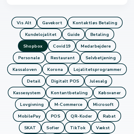
Vis Alt
Gavekort
Kontaktløs Betaling
Kundelojalitet
Guide
Betaling
Shopbox
Covid19
Medarbejdere
Personale
Restaurant
Selvbetjening
Kassaloven
Korona
Lojalitetsprogrammer
Detail
Digitalt POS
Julesalg
Kassesystem
Kontantbetaling
Købsvaner
Lovgivning
M-Commerce
Microsoft
MobilePay
POS
QR-Koder
Rabat
SKAT
Sofier
TikTok
Vækst