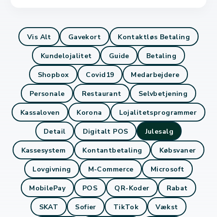
Vis Alt
Gavekort
Kontaktløs Betaling
Kundelojalitet
Guide
Betaling
Shopbox
Covid19
Medarbejdere
Personale
Restaurant
Selvbetjening
Kassaloven
Korona
Lojalitetsprogrammer
Detail
Digitalt POS
Julesalg
Kassesystem
Kontantbetaling
Købsvaner
Lovgivning
M-Commerce
Microsoft
MobilePay
POS
QR-Koder
Rabat
SKAT
Sofier
TikTok
Vækst