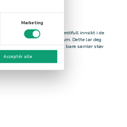
ter​
Marketing
system
med lagerstyring gi verdifull innsikt i de
e ansatte selger og deres volum. Dette lar deg
som selger godt og hvilke som bare samler støv
Acceptér alle