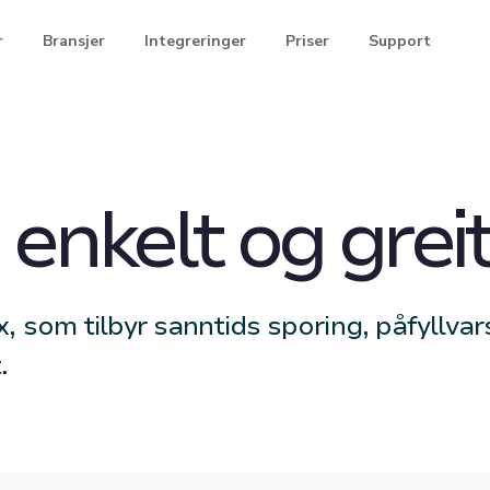
r
Bransjer
Integreringer
Priser
Support
 enkelt og grei
 som tilbyr sanntids sporing, påfyllvar
.