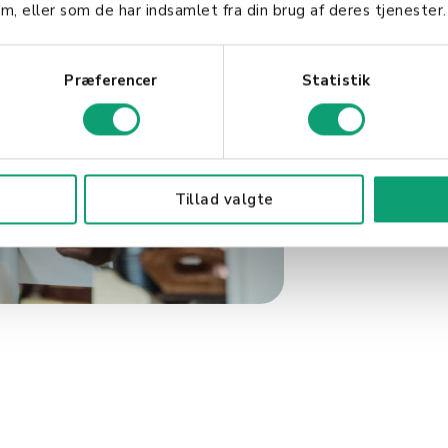
m, eller som de har indsamlet fra din brug af deres tjenester.
topproduk
Præferencer
Statistik
I tillegg kan et
POS-
spesifikke produkten
se hvilke produkter 
på hyllene.
Tillad valgte