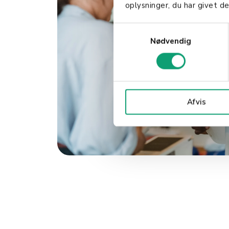
oplysninger, du har givet de
S
Nødvendig
a
m
t
y
k
Afvis
k
e
v
a
l
g