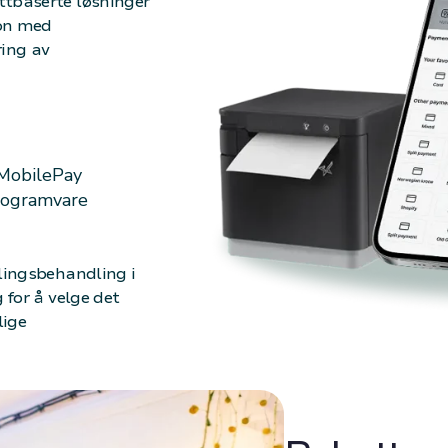
ttbaserte løsninger
jon med
ing av
 MobilePay
programvare
alingsbehandling i
 for å velge det
lige