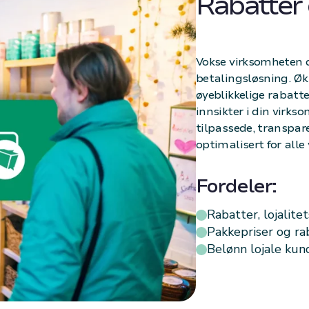
Rabatter o
Vokse virksomheten 
betalingsløsning. Øk 
øyeblikkelige rabatte
innsikter i din virks
tilpassede, transpare
optimalisert for alle 
Fordeler:
Rabatter, lojalite
Pakkepriser og ra
Belønn lojale ku