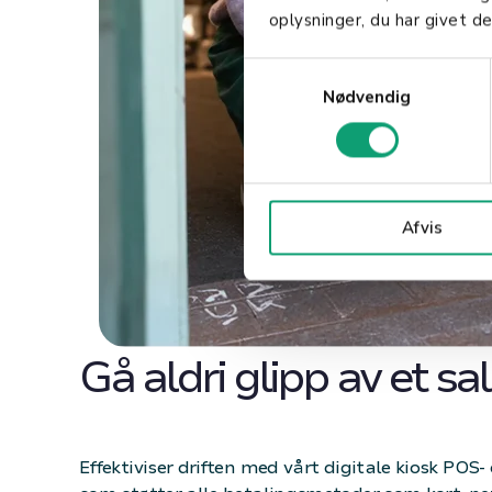
oplysninger, du har givet de
S
Nødvendig
a
m
t
y
k
Afvis
k
e
v
a
l
Gå aldri glipp av et sa
g
Effektiviser driften med vårt digitale kiosk POS