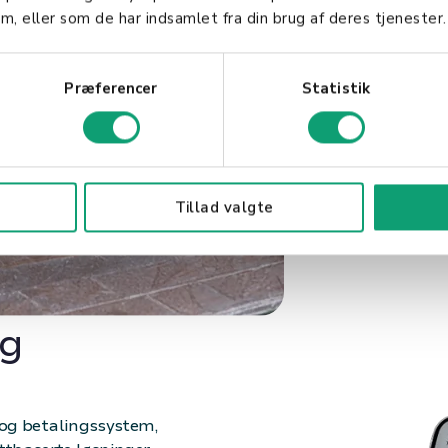
m, eller som de har indsamlet fra din brug af deres tjenester.
Fordeler:
Optimal flyt mell
Præferencer
Statistik
Full kontroll ove
Varsler om produk
Verdifulle innsikte
Tillad valgte
lg
- og betalingssystem,