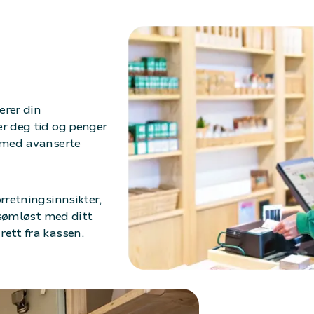
erer din
r deg tid og penger
r med avanserte
rretningsinnsikter,
 sømløst med ditt
ett fra kassen.