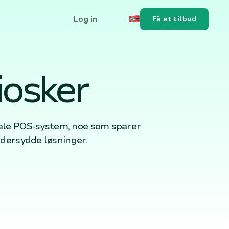
Log in
Få et tilbud
iosker
itale POS-system, noe som sparer
ddersydde løsninger.