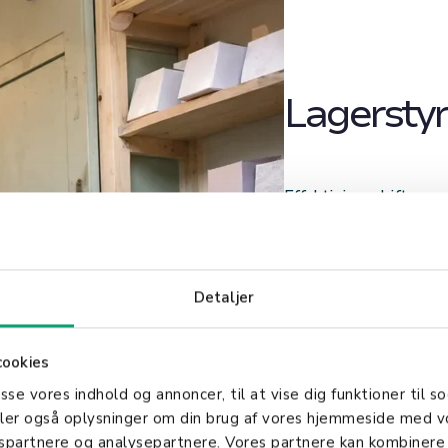
Lagerstyr
Effektiviser driften a
sanntidsinnsikt i pro
Vårt system automat
Detaljer
lagerbeholdning og va
hyllene dine aldri s
fremheve dine mest 
cookies
asse vores indhold og annoncer, til at vise dig funktioner til so
Perfekt for små til m
deler også oplysninger om din brug af vores hjemmeside med v
og effektivitet på tve
gspartnere og analysepartnere. Vores partnere kan kombinere