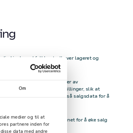
ing
v din kiosk med full kontroll over lageret og
duktets ytelse.
iserer ikke bare oppdateringer av
Om
rsler om behov for nye bestillinger, slik at
tår tomme, men analyserer også salgsdata for å
og minst selgende produkter.
ciale medier og til at
ellomstore lager, er det designet for å øke salg
ores partnere inden for
rs av ulike bedrifter.
 disse data med andre