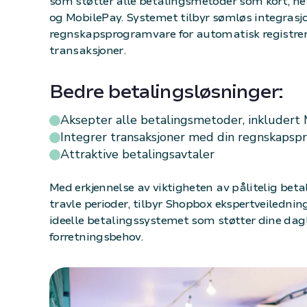
som støtter alle betalingsmetoder som kort, ne
og MobilePay. Systemet tilbyr sømløs integras
regnskapsprogramvare for automatisk registrer
transaksjoner.
Bedre betalingsløsninger:
Aksepter alle betalingsmetoder, inkludert
Integrer transaksjoner med din regnskaps
Attraktive betalingsavtaler
Med erkjennelse av viktigheten av pålitelig bet
travle perioder, tilbyr Shopbox ekspertveiledning
ideelle betalingssystemet som støtter dine dag
forretningsbehov.