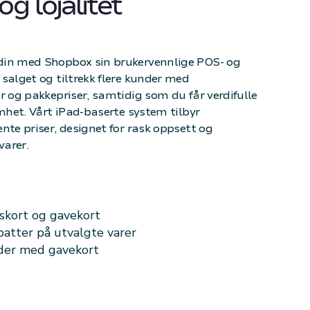
g lojalitet
din med Shopbox sin brukervennlige POS- og
salget og tiltrekk flere kunder med
r og pakkepriser, samtidig som du får verdifulle
omhet. Vårt iPad-baserte system tilbyr
nte priser, designet for rask oppsett og
varer.
tskort og gavekort
batter på utvalgte varer
nder med gavekort