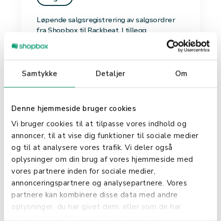
Løpende salgsregistrering av salgsordrer
fra Shopbox til Rackbeat. I tillegg
muligheten til å opprette og redigere varer
på tvers.
Samtykke
Detaljer
Om
Denne hjemmeside bruger cookies
Vi bruger cookies til at tilpasse vores indhold og
annoncer, til at vise dig funktioner til sociale medier
Shopify
og til at analysere vores trafik. Vi deler også
oplysninger om din brug af vores hjemmeside med
Webshop
vores partnere inden for sociale medier,
annonceringspartnere og analysepartnere. Vores
Shopbox kan synkronisere hver av dine
lokasjoner i Shopify opp mot avdelinger hos
partnere kan kombinere disse data med andre
oss. Synkronisering av lager.
oplysninger, du har givet dem, eller som de har
indsamlet fra din brug af deres tjenester.