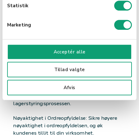
k
Statistik
Effektiv Ordreprosess: Strømlinjeform
e
prosessen fra salg til levering, og overfør
v
ordredetaljene automatisk mellom Shopbox
Marketing
a
og Extend.
l
g
Centraliseret Ordreoversikt: Få en samlet
Acceptér alle
oversikt over alle ordrer, noe som forbedrer
organiseringen og kundeservicen.
Tillad valgte
Forbedret Kundeopplevelse
Afvis
Hurtigere Leveringstider: Tilby raskere
leveringstider ved å strømlinjeforme ordre- og
lagerstyringsprosessen.
Nøyaktighet i Ordreopfyldelse: Sikre høyere
nøyaktighet i ordreopfyldelsen, og øk
kundenes tillit til din virksomhet.