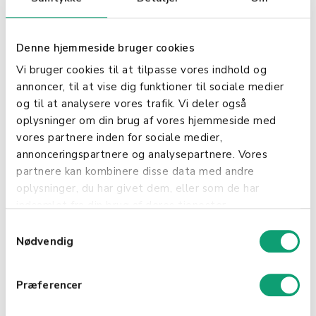
daglige drift og forbedre kundeopplevelsen.
Denne integrasjonen er skapt med deg, vår
verdifulle Shopbox-bruker, i tankene. Les
Denne hjemmeside bruger cookies
videre for å oppdage hvordan denne kraftfulle
kombinasjonen kan gavne virksomheten din.
Vi bruger cookies til at tilpasse vores indhold og
annoncer, til at vise dig funktioner til sociale medier
Fordeler med Integreringen
og til at analysere vores trafik. Vi deler også
oplysninger om din brug af vores hjemmeside med
Forbedret Lagerstyring Real-tids
vores partnere inden for sociale medier,
Opdateringer: Opplev realtidsoppdateringer
annonceringspartnere og analysepartnere. Vores
av lageret ditt, noe som minimerer risikoen for
partnere kan kombinere disse data med andre
oversolgte varer.
oplysninger, du har givet dem, eller som de har
indsamlet fra din brug af deres tjenester.
Automatisert Lagerjustering: Salg i Shopbox
S
oppdaterer automatisk lageret i Extend, noe
Nødvendig
a
som reduserer behovet for manuell
m
inntasting.
t
Præferencer
y
Optimalisert Ordrehåndtering
k