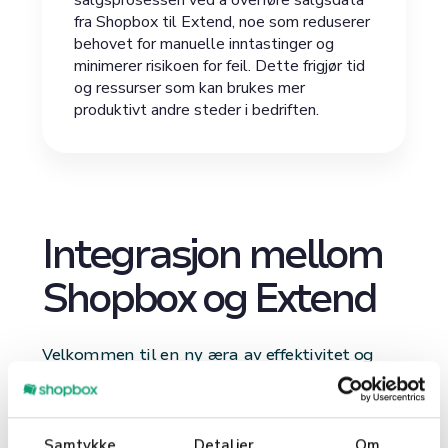
fra Shopbox til Extend, noe som reduserer
behovet for manuelle inntastinger og
minimerer risikoen for feil. Dette frigjør tid
og ressurser som kan brukes mer
produktivt andre steder i bedriften.
Integrasjon mellom
Shopbox og Extend
Velkommen til en ny æra av effektivitet og
smidighet i din bedrift! Vi er begeistret for å
presentere integrasjonen mellom Shopbox og
Extend, designet for å revolusjonere din
Samtykke
Detaljer
Om