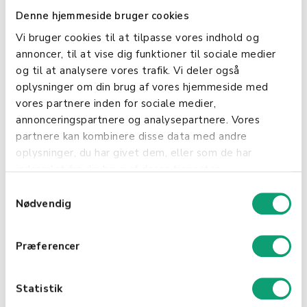
Denne hjemmeside bruger cookies
Enkel og intuitiv brukergrensesnitt
Løpende teknisk support
Vi bruger cookies til at tilpasse vores indhold og
Grundig medarbeideropplæring
annoncer, til at vise dig funktioner til sociale medier
Effektiv feilbehandling
og til at analysere vores trafik. Vi deler også
oplysninger om din brug af vores hjemmeside med
vores partnere inden for sociale medier,
annonceringspartnere og analysepartnere. Vores
partnere kan kombinere disse data med andre
Sikkerhet og kontroll
oplysninger, du har givet dem, eller som de har
indsamlet fra din brug af deres tjenester.
Tekniske sikkerhetstiltak
S
Nødvendig
a
Innebygd tyverisikring
m
Presis kasseoppgjør
t
Præferencer
Redusert risiko for menneskelige feil
y
k
Automatisk feilmeldinger
k
Statistik
e