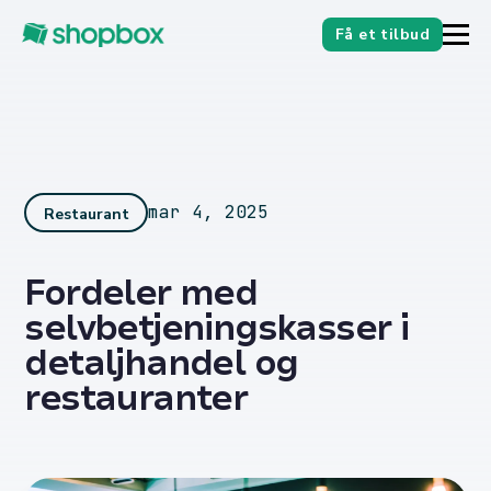
Få et tilbud
mar 4, 2025
Restaurant
Fordeler med
selvbetjeningskasser i
detaljhandel og
restauranter