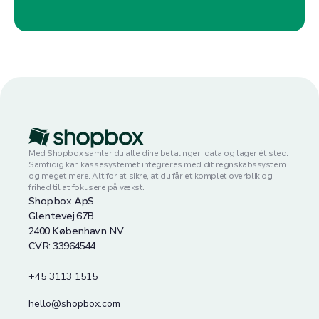
eller “Tilføj”.
•
Tænk over, hvilke funktioner du har brug for.
For detaljeret vejledning, henvises til vores
Har du brug for avanceret lagerstyring,
brugermanual eller kontakt Shopbox support.
kundeloyalitetsprogrammer, eller integration
Vi er her for at hjælpe dig med at administrere
med andre systemer?
din forretning mere effektivt!
•
Overvej også, om du har brug for support og
uddannelse for dit personale.
Med Shopbox samler du alle dine betalinger, data og lager ét sted.
3.
Budget
:
Samtidig kan kassesystemet integreres med dit regnskabssystem
og meget mere. Alt for at sikre, at du får et komplet overblik og
frihed til at fokusere på vækst.
•
Sammenlign priserne på de forskellige planer
Shopbox ApS
og se, hvad der passer inden for dit budget.
Glentevej 67B
2400 København NV
•
Husk at tage højde for eventuelle ekstra
CVR: 33964544
omkostninger for tilføjelsesprogrammer eller
ekstra funktioner.
+45 3113 1515
hello@shopbox.com
4.
Fremtidige vækstplaner
: