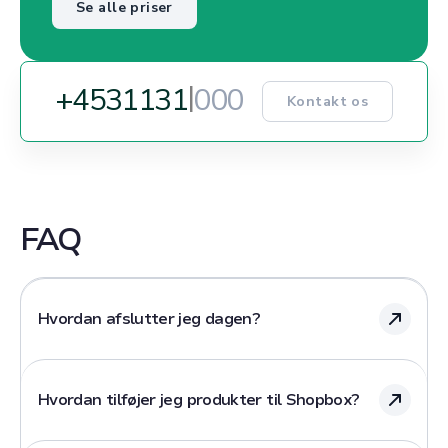
Se alle priser
+45
3
1
1
3
1
5
1
5
Kontakt os
FAQ
Hvordan afslutter jeg dagen?
For at få adgang til dine kasserapporter i
Shopbox-appen, følg disse enkle trin:
Hvordan tilføjer jeg produkter til Shopbox?
1.
Åbn Shopbox-appen på din enhed.