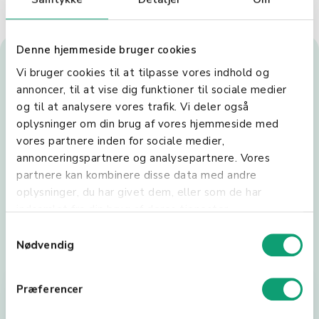
Denne hjemmeside bruger cookies
Klar til at gøre betalinger
Vi bruger cookies til at tilpasse vores indhold og
annoncer, til at vise dig funktioner til sociale medier
nemmere?
og til at analysere vores trafik. Vi deler også
oplysninger om din brug af vores hjemmeside med
Kontakt os i dag, og få Shopbox Pay til din
vores partnere inden for sociale medier,
forretning!
annonceringspartnere og analysepartnere. Vores
partnere kan kombinere disse data med andre
oplysninger, du har givet dem, eller som de har
indsamlet fra din brug af deres tjenester.
hello@shopbox.com
S
+45 3113 1515
Nødvendig
a
m
Bliv kontaktet
t
Præferencer
y
Udfyld felterne, og vi kontakter dig hurtigst muligt!
k