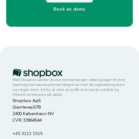
Book en demo
Med Shopbox samler du alle dine betalinger, data og lager ét sted.
Samtidig kan kassesystemet integreres med dit regnskabssystem
og meget mere. Alt for at sikre, at du får et komplet overblik og
frihed til at fokusere på vækst.
Shopbox ApS
Glentevej 67B
2400 København NV
CVR: 33964544
+45 3113 1515