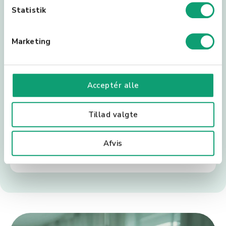
k
Statistik
e
v
Marketing
a
l
g
Acceptér alle
Tillad valgte
Afvis