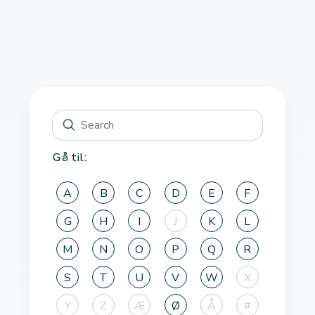
Gå til:
A
B
C
D
E
F
G
H
I
J
K
L
M
N
O
P
Q
R
S
T
U
V
W
X
Y
Z
Æ
Ø
Å
#