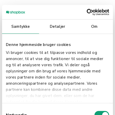
KPI
Kredit
Samtykke
Detaljer
Om
Kreditkort
Denne hjemmeside bruger cookies
Vi bruger cookies til at tilpasse vores indhold og
Kreditnota
annoncer, til at vise dig funktioner til sociale medier
og til at analysere vores trafik. Vi deler også
Kundegruppe
oplysninger om din brug af vores hjemmeside med
vores partnere inden for sociale medier,
Kundehåndtering
annonceringspartnere og analysepartnere. Vores
partnere kan kombinere disse data med andre
Kundeklub
oplysninger, du har givet dem, eller som de har
indsamlet fra din brug af deres tjenester.
Kundeoplysninger
S
Nødvendig