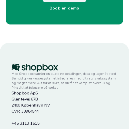
Book en demo
Med Shopbox samler du alle dine betalinger, data og lager ét sted.
Samtidig kan kassesystemet integreres med dit regnskabssystem
og meget mere. Alt for at sikre, at du får et komplet overblik og
frihed til at fokusere på vækst.
Shopbox ApS
Glentevej 67B
2400 København NV
CVR: 33964544
+45 3113 1515