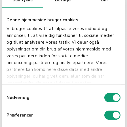
En af de primære funktioner er at
facilitere transaktioner foretaget
med Dankort og andre
Denne hjemmeside bruger cookies
betalingskort. Dette sikrer en
gnidningsfri betalingsoplevelse for
Vi bruger cookies til at tilpasse vores indhold og
både kunder og forretninger.
annoncer, til at vise dig funktioner til sociale medier
og til at analysere vores trafik. Vi deler også
Automatiske
oplysninger om din brug af vores hjemmeside med
Betalingsaftaler
vores partnere inden for sociale medier,
annonceringspartnere og analysepartnere. Vores
partnere kan kombinere disse data med andre
PBS gør det også muligt for
oplysninger, du har givet dem, eller som de har
virksomheder at oprette
indsamlet fra din brug af deres tjenester.
automatiske betalingsaftaler med
deres kunder, hvilket er ideelt for
S
regelmæssige betalinger som
Nødvendig
a
abonnementer eller medlemskaber.
m
Dette bidrager til at sikre en stabil
t
Præferencer
cash flow for virksomheder.
y
k