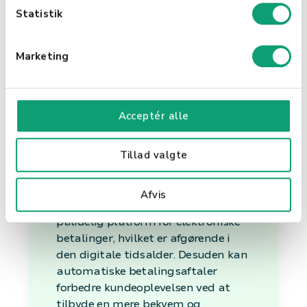
k
Statistik
e
Fordele ved PBS
v
Marketing
a
for din
l
g
virksomhed
Acceptér alle
Tillad valgte
At integrere PBS-løsninger i din
virksomheds betalingssystem kan
øge effektiviteten og sikkerheden i
Afvis
dine transaktioner. Det tilbyder en
pålidelig platform for elektroniske
betalinger, hvilket er afgørende i
den digitale tidsalder. Desuden kan
automatiske betalingsaftaler
forbedre kundeoplevelsen ved at
tilbyde en mere bekvem og