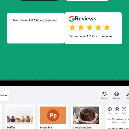
Reviews
ReviewScore
4.7 25
anmeldelser