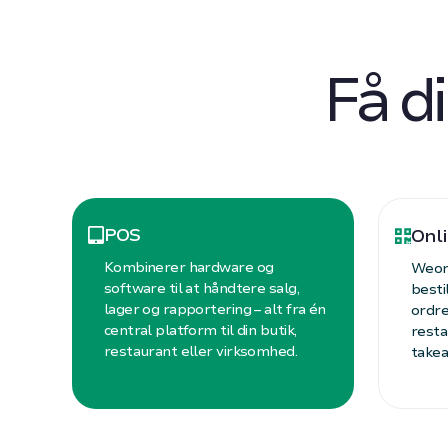
Få di
POS
Onli
Kombinerer hardware og
Weord
software til at håndtere salg,
besti
lager og rapportering – alt fra én
ordre
central platform til din butik,
resta
restaurant eller virksomhed.
takea