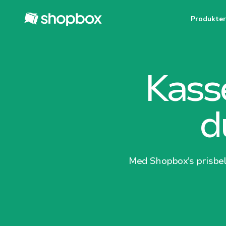
Produkter
Kass
d
Med Shopbox's prisbel