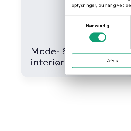
oplysninger, du har givet de
S
Nødvendig
a
m
t
y
Mode- &
k
interiørbutik
Afvis
k
e
v
a
l
g