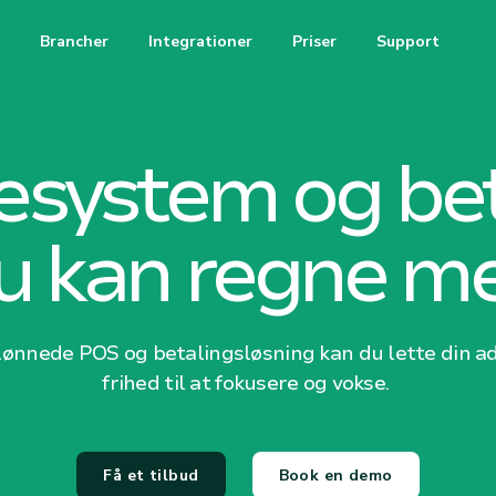
Brancher
Integrationer
Priser
Support
esystem og bet
u kan regne m
ønnede POS og betalingsløsning kan du lette din adm
frihed til at fokusere og vokse.
Få et tilbud
Book en demo