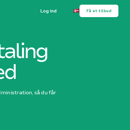
Log ind
Få et tilbud
aling
ed
inistration, så du får