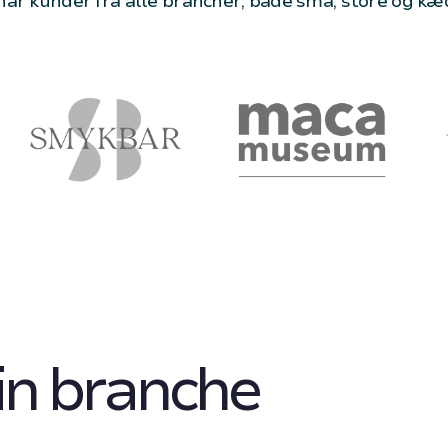
 har kunder fra alle brancher, både små, store og kæ
din branche