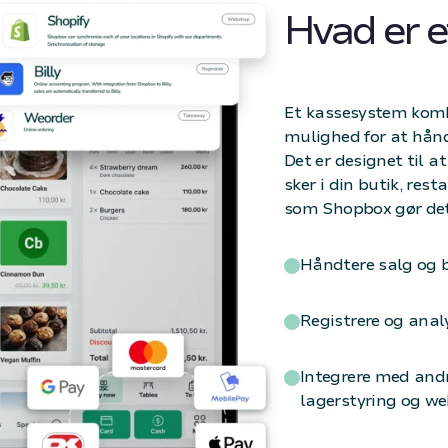
Hvad er 
Et kassesystem kombi
mulighed for at hånd
Det er designet til a
sker i din butik, re
som Shopbox gør det
Håndtere salg og b
Registrere og analy
Integrere med an
lagerstyring og w