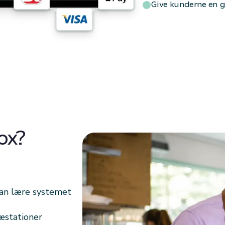
Give kunderne en g
ox?
 kan lære systemet
æstationer