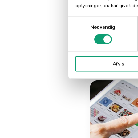
oplysninger, du har givet de
S
Nødvendig
a
m
t
y
k
Afvis
k
e
v
a
l
g