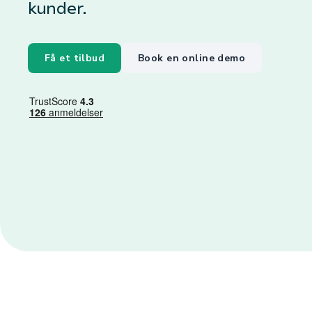
kunder.
Få et tilbud
Book en online demo