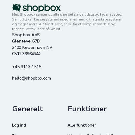
Med Shopbox samler du alle dine betalinger, data og lager ét sted.
Samtidig kan kassesystemet integreres med dit regnskabssystem
og meget mere. Alt for at sikre, at du får et komplet overblik og
frihed til at fokusere på vækst.
Shopbox ApS
Glentevej 67B
2400 København NV
CVR: 33964544
+45 3113 1515
hello@shopbox.com
Generelt
Funktioner
Log ind
Alle funktioner