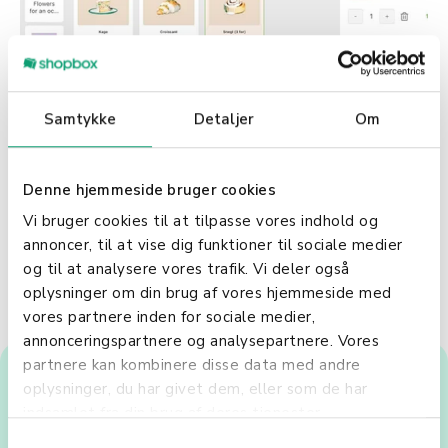
Samtykke
Detaljer
Om
Denne hjemmeside bruger cookies
Vi bruger cookies til at tilpasse vores indhold og
annoncer, til at vise dig funktioner til sociale medier
og til at analysere vores trafik. Vi deler også
oplysninger om din brug af vores hjemmeside med
vores partnere inden for sociale medier,
annonceringspartnere og analysepartnere. Vores
partnere kan kombinere disse data med andre
Få et tilbud på selvbetjening
oplysninger, du har givet dem, eller som de har
indsamlet fra din brug af deres tjenester.
fra Shopbox.
S