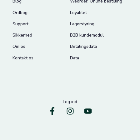
Blog
Weorder: Online bestilling
Ordbog
Loyalitet
Support
Lagerstyring
Sikkerhed
B2B kundemodul
Om os
Betalingsdata
Kontakt os
Data
Log ind