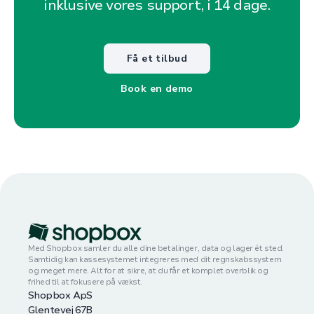
inklusive vores support, i 14 dage.
Få et tilbud
Book en demo
Med Shopbox samler du alle dine betalinger, data og lager ét sted.
Samtidig kan kassesystemet integreres med dit regnskabssystem
og meget mere. Alt for at sikre, at du får et komplet overblik og
frihed til at fokusere på vækst.
Shopbox ApS
Glentevej 67B