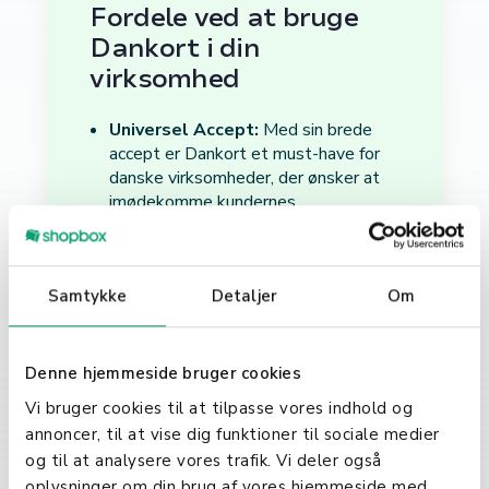
Fordele ved at bruge
Dankort i din
virksomhed
Universel Accept:
Med sin brede
accept er Dankort et must-have for
danske virksomheder, der ønsker at
imødekomme kundernes
betalingspræferencer.
Sikkerhed:
Dankort kommer med
avancerede sikkerhedsfunktioner, der
Samtykke
Detaljer
Om
beskytter både forbrugere og
virksomheder mod svindel.
Effektivitet:
Transaktioner med
Dankort er hurtige, hvilket sikrer en
Denne hjemmeside bruger cookies
glidende kundeoplevelse og effektiv
Vi bruger cookies til at tilpasse vores indhold og
håndtering af køen i butikken.
annoncer, til at vise dig funktioner til sociale medier
og til at analysere vores trafik. Vi deler også
Integration med POS-
oplysninger om din brug af vores hjemmeside med