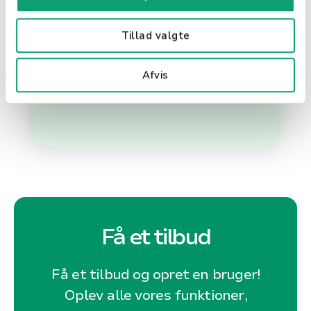
virksomheds betalingsløsninger,
kan du tilbyde dine kunder en
Tillad valgte
nemmere og mere sikker måde at
handle på, samtidig med at du
Afvis
optimerer din egen forretningsdrift.
Få et tilbud
Få et tilbud og opret en bruger!
Oplev alle vores funktioner,