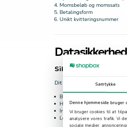
Momsbeløb og momssats
Betalingsform
Unikt kvitteringsnummer
Datasikkerhe
Sikkerhedskrav
Dit digitale kassesystem skal:
Samtykke
Beskytte persondata efter 
Denne hjemmeside bruger 
Have sikker backup af alle d
Implementere adgangskontro
Vi bruger cookies til at tilp
Logge alle ændringer i syst
analysere vores trafik. Vi 
sociale medier, annoncerin