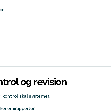
er
rol og revision
k kontrol skal systemet:
økonomirapporter