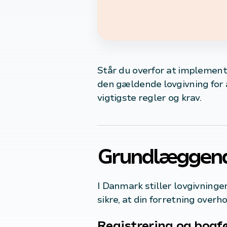
Står du overfor at implemente
den gældende lovgivning for a
vigtigste regler og krav.
Grundlæggende
I Danmark stiller lovgivninge
sikre, at din forretning overho
Registrering og bogf