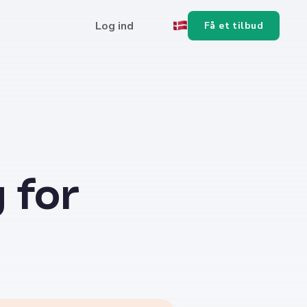
Log ind
Få et tilbud
 for