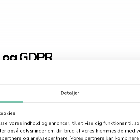
d og GDPR
Detaljer
GDPR-reglerne
cookies
ata
l og brugerrettigheder
asse vores indhold og annoncer, til at vise dig funktioner til so
emet
deler også oplysninger om din brug af vores hjemmeside med v
gspartnere og analysepartnere. Vores partnere kan kombinere