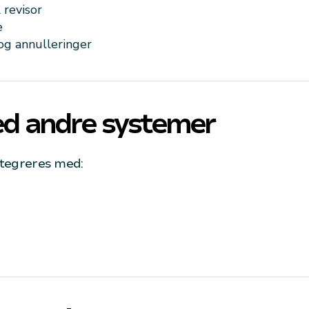
 revisor
e
og annulleringer
ed andre systemer
ntegreres med: