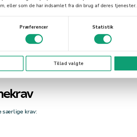
data
m, eller som de har indsamlet fra din brug af deres tjenester.
skal du:
Præferencer
Statistik
mling af persondata
æk
 af data
 af persondata
Tillad valgte
hekrav
 særlige krav: