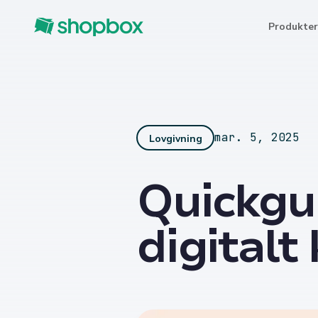
Produkter
mar. 5, 2025
Lovgivning
Quickgui
digitalt