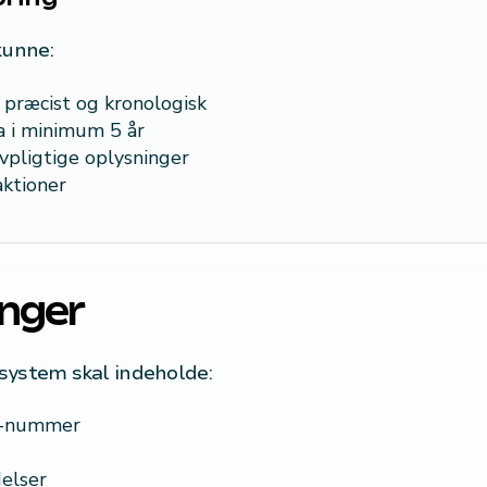
kunne:
r præcist og kronologisk
a i minimum 5 år
vpligtige oplysninger
aktioner
inger
esystem skal indeholde:
R-nummer
delser