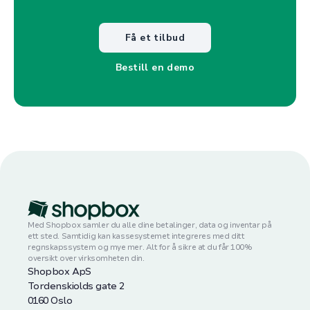
Få et tilbud
Bestill en demo
Med Shopbox samler du alle dine betalinger, data og inventar på
ett sted. Samtidig kan kassesystemet integreres med ditt
regnskapssystem og mye mer. Alt for å sikre at du får 100%
oversikt over virksomheten din.
Shopbox ApS
Tordenskiolds gate 2
0160 Oslo