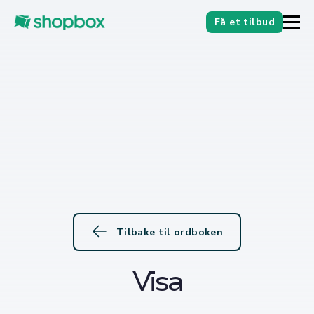
Få et tilbud
Tilbake til ordboken
Visa