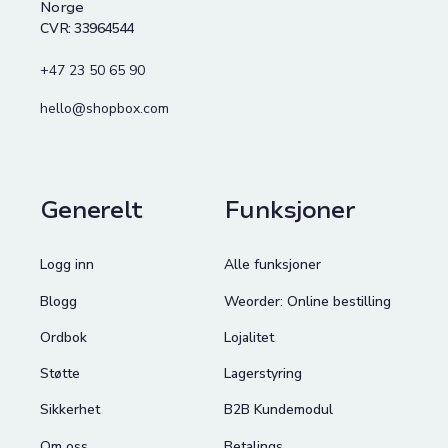
Norge
CVR: 33964544
+47 23 50 65 90
hello@shopbox.com
Generelt
Funksjoner
Logg inn
Alle funksjoner
Blogg
Weorder: Online bestilling
Ordbok
Lojalitet
Støtte
Lagerstyring
Sikkerhet
B2B Kundemodul
Om oss
Betalings