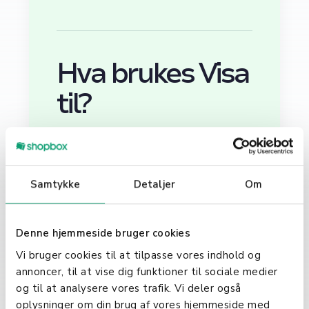
Hva brukes Visa
til?
Visa-kort brukes til en rekke
transaksjoner over hele verden. De
kan brukes til å kjøpe varer og
Samtykke
Detaljer
Om
tjenester, både i fysiske butikker og
online, og til å ta ut kontanter i
minibanker. Visa tilbyr også en
Denne hjemmeside bruger cookies
rekke finansielle tjenester, inkludert
Vi bruger cookies til at tilpasse vores indhold og
direkte betalinger og
annoncer, til at vise dig funktioner til sociale medier
pengeoverføringer, som gjør det til
og til at analysere vores trafik. Vi deler også
et fleksibelt verktøy for både
oplysninger om din brug af vores hjemmeside med
privatpersoner og bedrifter.