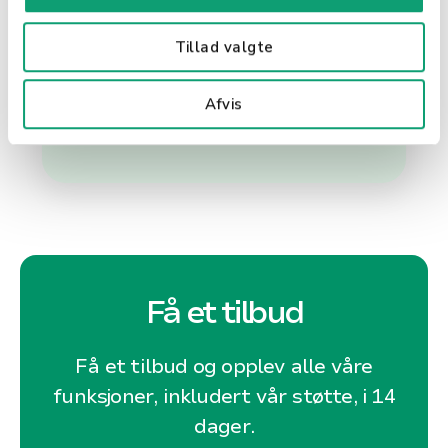
akseptert som betalingsmiddel,
noe som gjør det til et ideelt valg
Tillad valgte
for reisende og internasjonale
transaksjoner.
Afvis
Få et tilbud
Få et tilbud og opplev alle våre
funksjoner, inkludert vår støtte, i 14
dager.