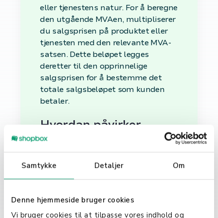
eller tjenestens natur. For å beregne
den utgående MVAen, multipliserer
du salgsprisen på produktet eller
tjenesten med den relevante MVA-
satsen. Dette beløpet legges
deretter til den opprinnelige
salgsprisen for å bestemme det
totale salgsbeløpet som kunden
betaler.
Hvordan påvirker
Utgående MVA din
virksomhet?
Samtykke
Detaljer
Om
For virksomheter spiller håndtering
av utgående MVA en viktig rolle i
den daglige driften. Korrekt
Denne hjemmeside bruger cookies
beregning og rapportering av
Vi bruger cookies til at tilpasse vores indhold og