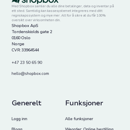
Med Shopbox samler du alle dine betalinger, data og inventar på
ett sted. Samtidig kan kassesystemet integreres med ditt
regnskapssystem og mye mer. Alt for å sikre at du får 100%
oversikt over virksomheten din.
Shopbox ApS
Tordenskiolds gate 2
0160 Oslo
Norge
CVR: 33964544
+47 23 50 65 90
hello@shopbox.com
Generelt
Funksjoner
Logg inn
Alle funksjoner
Blogg
Weorder: Online bestilling