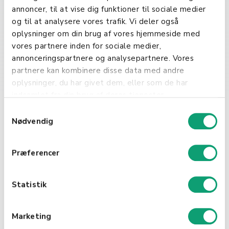
denne avgiften er avgjørende for å
annoncer, til at vise dig funktioner til sociale medier
overholde lovgivningen og unngå
og til at analysere vores trafik. Vi deler også
potensielle bøter fra
oplysninger om din brug af vores hjemmeside med
skattemyndighetene. Virksomheter
vores partnere inden for sociale medier,
må derfor sørge for at de har
annonceringspartnere og analysepartnere. Vores
pålitelige systemer på plass for å
partnere kan kombinere disse data med andre
samle inn, rapportere og betale den
oplysninger, du har givet dem, eller som de har
utgående MVAen korrekt. Dette
indsamlet fra din brug af deres tjenester.
inkluderer regelmessig oppdatering
S
av salgspriser for å reflektere
Nødvendig
a
gjeldende MVA-satser og føring av
m
nøyaktige finansregistre som
t
dokumenterer alle transaksjoner
Præferencer
y
hvor MVA er innkrevd.
k
k
Statistik
Sammenfattende
e
v
Utgående MVA er en avgjørende
Marketing
a
faktor for både statens inntekter og