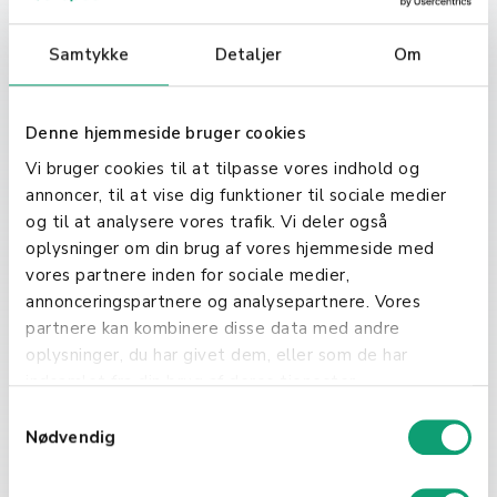
Bruksområder for
Samtykke
Detaljer
Om
Utbetaling
Utbetalinger spiller en kritisk rolle i
Denne hjemmeside bruger cookies
mange aspekter av en virksomhet.
Vi bruger cookies til at tilpasse vores indhold og
De er ikke bare nødvendige for å
annoncer, til at vise dig funktioner til sociale medier
opprettholde gode arbeidsforhold
og til at analysere vores trafik. Vi deler også
gjennom rettidig lønnsutbetaling,
oplysninger om din brug af vores hjemmeside med
men de er også avgjørende for å
vores partnere inden for sociale medier,
opprettholde sterke
annonceringspartnere og analysepartnere. Vores
forretningsforbindelser gjennom
partnere kan kombinere disse data med andre
betaling for varer og tjenester. I
oplysninger, du har givet dem, eller som de har
tillegg kan utbetalinger også
indsamlet fra din brug af deres tjenester.
omfatte refusjoner til kunder,
S
utdeling av dividender til
Nødvendig
a
aksjonærer, og betaling av skatter
m
og avgifter til myndighetene. Ved å
t