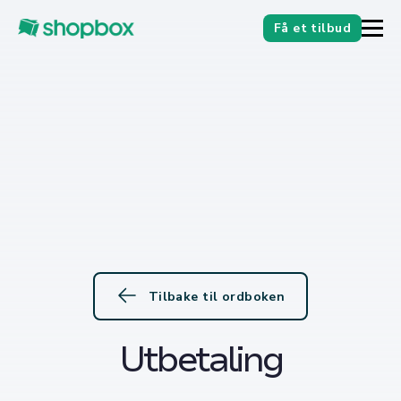
Få et tilbud
Tilbake til ordboken
Utbetaling