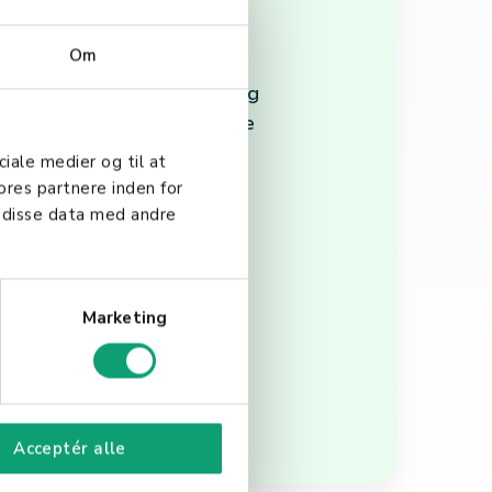
Om
rbedret kundetilfredshet, og
nkelt utvide sin rekkevidde
øyt nivå av sikkerhet.
ciale medier og til at
ores partnere inden for
 disse data med andre
behandling for en rekke
eopplevelse, utvide sin
Marketing
Acceptér alle