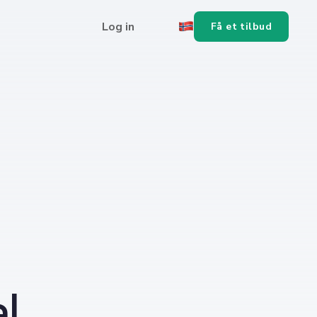
Log in
Få et tilbud
l