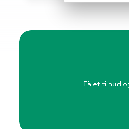
v
a
l
g
Få et tilbud o