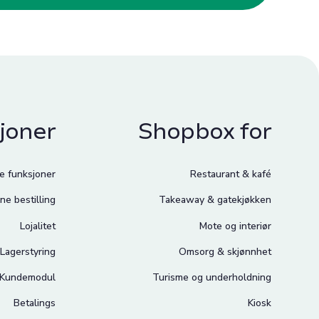
joner
Shopbox for
le funksjoner
Restaurant & kafé
ne bestilling
Takeaway & gatekjøkken
Lojalitet
Mote og interiør
Lagerstyring
Omsorg & skjønnhet
Kundemodul
Turisme og underholdning
Betalings
Kiosk