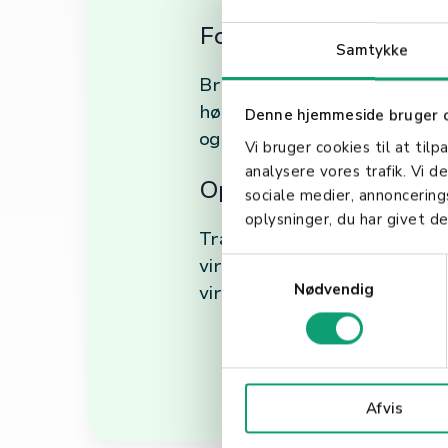
Fordelene med Trådl
Samtykke
Bruken av trådløse terminaler
høyere effektivitet i betali
Denne hjemmeside bruger 
og tilby tjenester på nye og
Vi bruger cookies til at tilp
analysere vores trafik. Vi 
Oppsummering
sociale medier, annoncerin
oplysninger, du har givet de
Trådløse terminaler tilbyr en
virksomheter. Ved å omfavne 
S
Nødvendig
a
virksomhet, og holde tritt m
m
t
y
k
Afvis
k
e