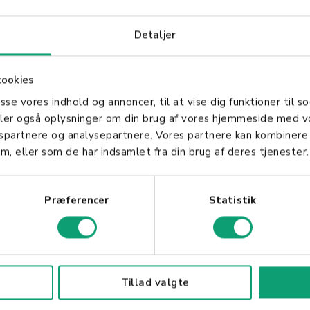
øse Terminaler
Detaljer
 bringer flere fordeler, inkludert økt mobilitet, fo
ngsprosessen. Med disse enhetene kan virksomheter e
cookies
 innovative måter, samtidig som de opprettholder et h
asse vores indhold og annoncer, til at vise dig funktioner til so
deler også oplysninger om din brug af vores hjemmeside med v
gspartnere og analysepartnere. Vores partnere kan kombinere
m, eller som de har indsamlet fra din brug af deres tjenester.
 moderne, fleksibel, og sikker løsning for betalings
denne teknologien, kan bedrifter forbedre sin kund
Præferencer
Statistik
ed den teknologiske utviklingen.
Tillad valgte