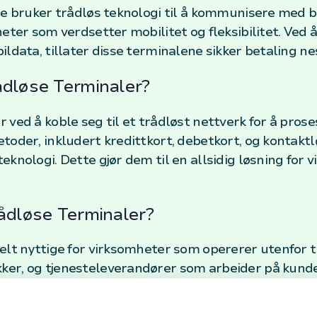
ene bruker trådløs teknologi til å kommunisere med
eter som verdsetter mobilitet og fleksibilitet. Ved 
ildata, tillater disse terminalene sikker betaling n
ådløse Terminaler?
 ved å koble seg til et trådløst nettverk for å pros
toder, inkludert kredittkort, debetkort, og kontakt
knologi. Dette gjør dem til en allsidig løsning for 
ådløse Terminaler?
elt nyttige for virksomheter som opererer utenfor tr
er, og tjenesteleverandører som arbeider på kunden
kafeer som ønsker å tilby betaling ved bordet, noe s
 tid og øke sikkerheten.