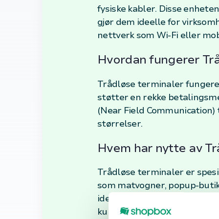
fysiske kabler. Disse enhet
gjør dem ideelle for virksomh
nettverk som Wi-Fi eller mob
Hvordan fungerer Tr
Trådløse terminaler fungerer
støtter en rekke betalingsme
(Near Field Communication) te
størrelser.
Hvem har nytte av Tr
Trådløse terminaler er spesi
som matvogner, popup-butikk
ideelle for restauranter og 
kundeopplevelsen ved å spare