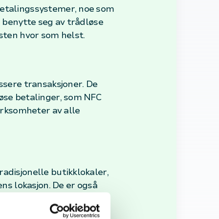
 betalingssystemer, noe som
å benytte seg av trådløse
esten hvor som helst.
essere transaksjoner. De
løse betalinger, som NFC
virksomheter av alle
adisjonelle butikklokaler,
s lokasjon. De er også
om forbedrer