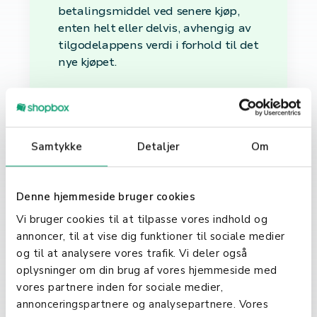
betalingsmiddel ved senere kjøp,
enten helt eller delvis, avhengig av
tilgodelappens verdi i forhold til det
nye kjøpet.
Fordele ved å bruke
Tilgodelapper for
bedrifter
Samtykke
Detaljer
Om
For virksomheter representerer
tilgodelapper en effektiv måte å
Denne hjemmeside bruger cookies
beholde kundenes kjøpekraft
Vi bruger cookies til at tilpasse vores indhold og
innenfor butikken eller merkevaren,
annoncer, til at vise dig funktioner til sociale medier
selv i tilfeller hvor en direkte
og til at analysere vores trafik. Vi deler også
refusjon ikke er mulig eller ønskelig.
oplysninger om din brug af vores hjemmeside med
Dette bidrar til å opprettholde en
vores partnere inden for sociale medier,
god kunderelasjon og fremmer
annonceringspartnere og analysepartnere. Vores
ytterligere salg, samtidig som det