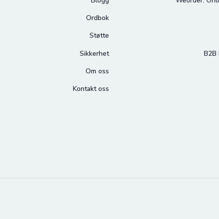
Blogg
Weorder: Onli
Ordbok
Støtte
Sikkerhet
B2B 
Om oss
Kontakt oss