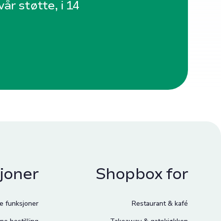
år støtte, i 14
joner
Shopbox for
le funksjoner
Restaurant & kafé