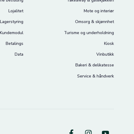
ne bestilling
Takeaway & gatekjøkken
Lojalitet
Mote og interiør
Lagerstyring
Omsorg & skjønnhet
Kundemodul
Turisme og underholdning
Betalings
Kiosk
Data
Vinbutikk
Bakeri & delikatesse
Service & håndverk