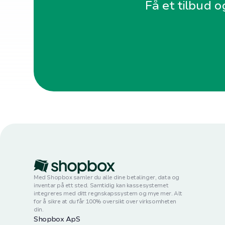
Få et tilbud o
Med Shopbox samler du alle dine betalinger, data og
inventar på ett sted. Samtidig kan kassesystemet
integreres med ditt regnskapssystem og mye mer. Alt
for å sikre at du får 100% oversikt over virksomheten
din.
Shopbox ApS