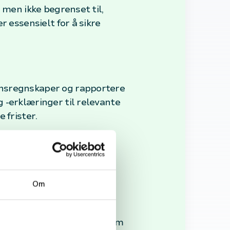
 men ikke begrenset til,
r essensielt for å sikre
ansregnskaper og rapportere
 -erklæringer til relevante
 frister.
egnskapssystemer og holde
konsultere med en
Om
ytter eventuelle
attekrav kan virksomheter
omiske velferd, samtidig som