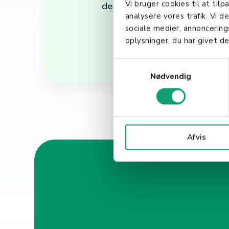
Vi bruger cookies til at tilp
de unngår unødvendige bøter 
analysere vores trafik. Vi 
sociale medier, annoncerin
oplysninger, du har givet de
S
Nødvendig
a
m
t
y
k
Afvis
k
e
v
a
l
g