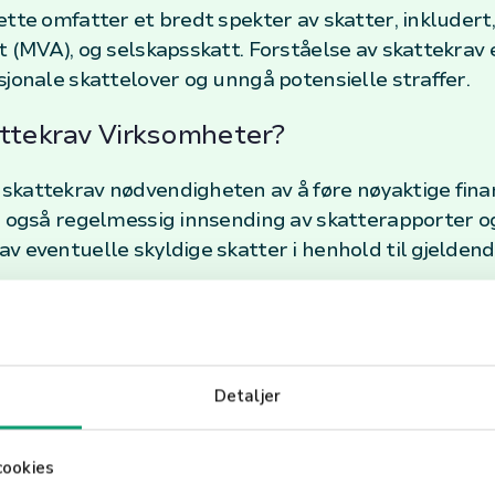
tte omfatter et bredt spekter av skatter, inkludert,
 (MVA), og selskapsskatt. Forståelse av skattekrav e
sjonale skattelover og unngå potensielle straffer.
ttekrav Virksomheter?
skattekrav nødvendigheten av å føre nøyaktige fin
r også regelmessig innsending av skatterapporter og
 eventuelle skyldige skatter i henhold til gjeldende
ring av Skattekrav
ffektivt, bør virksomheter implementere robuste r
 i skattelovgivningen. Det kan være fordelaktig å 
Detaljer
for å sikre at alle skatteregler følges og at man utn
l som kan føre til straffesanksjoner. Ved å forstå sk
cookies
ovpålagte forpliktelser og bidrar til samfunnets økon