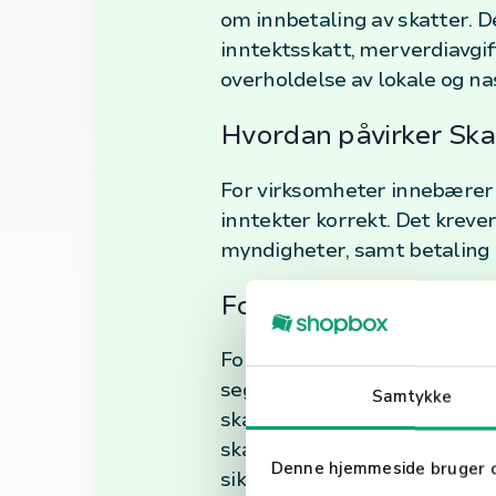
om innbetaling av skatter. De
inntektsskatt, merverdiavgift
overholdelse av lokale og na
Hvordan påvirker Ska
For virksomheter innebærer 
inntekter korrekt. Det kreve
myndigheter, samt betaling av
Forståelse og Håndte
For å håndtere skattekrav e
seg oppdatert med endringer
Samtykke
skatterådgiver eller revisor 
skattefordeler og unngår fei
Denne hjemmeside bruger 
sikre at de oppfyller sine l