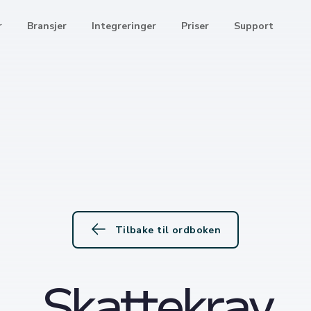
r
Bransjer
Integreringer
Priser
Support
Tilbake til ordboken
Skattekrav