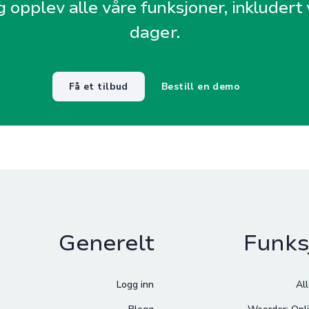
g opplev alle våre funksjoner, inkludert v
dager.
Få et tilbud
Bestill en demo
Generelt
Funks
Logg inn
Al