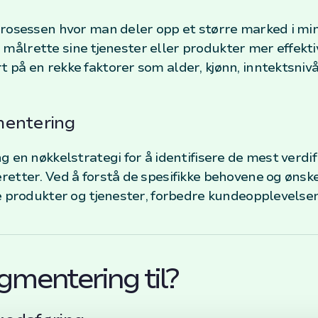
prosessen hvor man deler opp et større marked i mi
an målrette sine tjenester eller produkter mer effekti
på en rekke faktorer som alder, kjønn, inntektsnivå,
mentering
g en nøkkelstrategi for å identifisere de mest verdi
etter. Ved å forstå de spesifikke behovene og ønske
e produkter og tjenester, forbedre kundeopplevelsen,
gmentering til?