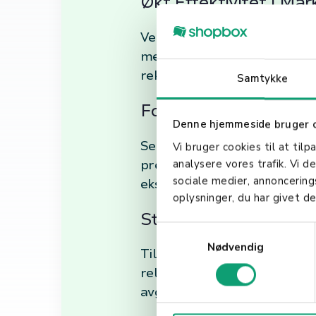
Økt Effektivitet i Ma
Ved å segmentere markedet 
mest sannsynlig vil generere
reklame og kampanjer kan ti
Samtykke
Forbedret Produktutv
Denne hjemmeside bruger 
Segmentering gir også verdif
Vi bruger cookies til at tilp
preferansene til forskjellig
analysere vores trafik. Vi 
sociale medier, annoncerin
eksisterende tilbud for å mø
oplysninger, du har givet de
Styrket Kunderelasjo
S
Nødvendig
a
Til slutt bidrar segmenterin
m
relevant. Kunder som føler se
t
avgjørende for langsiktig su
y
k