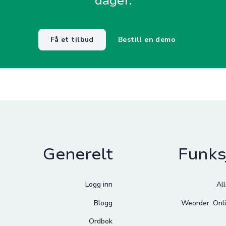
dager.
Få et tilbud
Bestill en demo
Generelt
Funks
Logg inn
Al
Blogg
Weorder: Onli
Ordbok