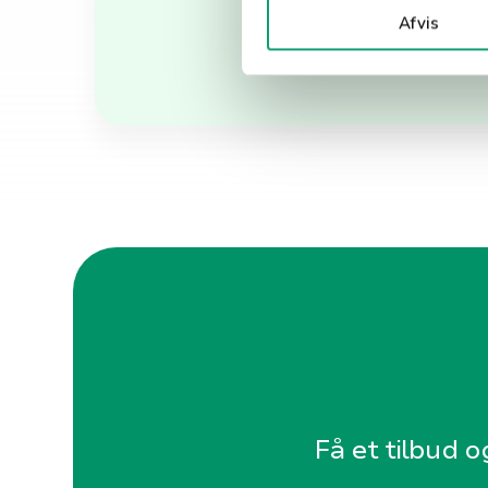
Afvis
k
e
v
a
l
g
Få et tilbud o