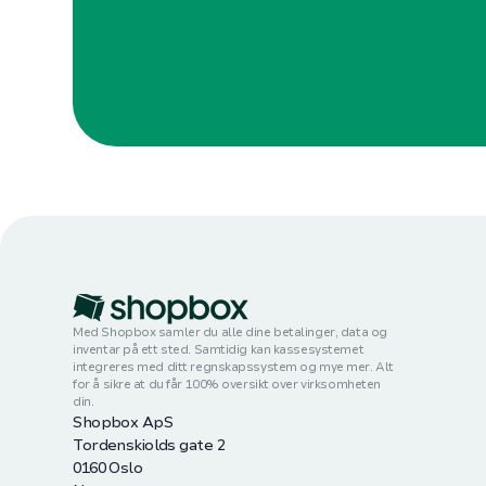
Med Shopbox samler du alle dine betalinger, data og
inventar på ett sted. Samtidig kan kassesystemet
integreres med ditt regnskapssystem og mye mer. Alt
for å sikre at du får 100% oversikt over virksomheten
din.
Shopbox ApS
Tordenskiolds gate 2
0160 Oslo