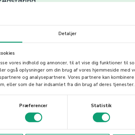
rkedsføring
kan bedrifter fokusere sine markedsføringsressur
 avkastning. Dette fører til mer effektiv bruk av ma
lpasses for å treffe de rette målgruppene med bud
Detaljer
ikling
cookies
ull innsikt som kan brukes i produktutvikling. Ved å
asse vores indhold og annoncer, til at vise dig funktioner til so
e kundegrupper, kan bedrifter skreddersy nye produkt
deler også oplysninger om din brug af vores hjemmeside med v
gspartnere og analysepartnere. Vores partnere kan kombinere
te disse behovene mer presist.
m, eller som de har indsamlet fra din brug af deres tjenester.
ner
Præferencer
Statistik
g til sterkere kunderelasjoner ved å gjøre kommuni
g forstått og verdsatt er mer lojale og sannsynlige t
ksess i enhver virksomhet.