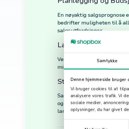
Planlegging og Budsj
En nøyaktig salgsprognose er
bedrifter muligheten til å al
salgsutfordringer.
Lagerstyring
Ved å forutsi fremtidig salg
Samtykke
minimere risikoen for overflø
Denne hjemmeside bruger 
Strategisk Beslutnin
Vi bruger cookies til at tilp
Salgsprognose gir verdifull 
analysere vores trafik. Vi 
sociale medier, annoncerin
og ekspansjonsplaner. Det er
oplysninger, du har givet de
landskap.
S