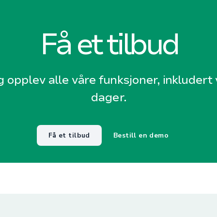
Få et tilbud
g opplev alle våre funksjoner, inkludert v
dager.
Få et tilbud
Bestill en demo