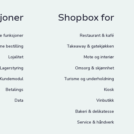
joner
Shopbox for
le funksjoner
Restaurant & kafé
ne bestilling
Takeaway & gatekjøkken
Lojalitet
Mote og interiør
Lagerstyring
Omsorg & skjønnhet
Kundemodul
Turisme og underholdning
Betalings
Kiosk
Data
Vinbutikk
Bakeri & delikatesse
Service & håndverk