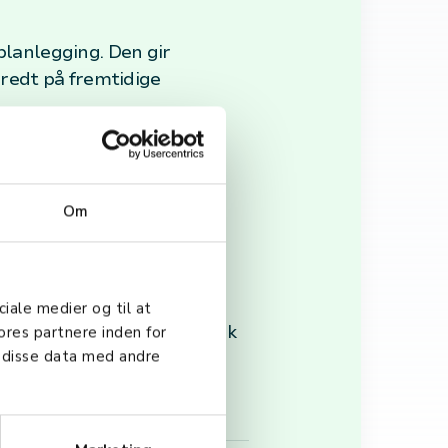
planlegging. Den gir
eredt på fremtidige
usere lagringskostnader og
Om
ciale medier og til at
kling, markedsføringstiltak
ores partnere inden for
 disse data med andre
er i et konkurransepreget