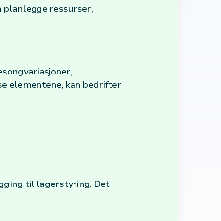
å planlegge ressurser,
sesongvariasjoner,
se elementene, kan bedrifter
gging til lagerstyring. Det