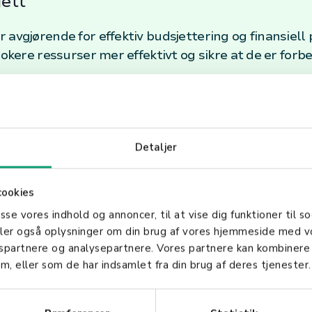
ett
 avgjørende for effektiv budsjettering og finansiell 
lokere ressurser mer effektivt og sikre at de er forb
, kan bedrifter optimalisere lagerbeholdningen, red
Detaljer
dig inventar eller utsolgte varer.
cookies
gstaking
asse vores indhold og annoncer, til at vise dig funktioner til so
innsikt som kan påvirke beslutninger om produktutvi
deler også oplysninger om din brug af vores hjemmeside med v
gspartnere og analysepartnere. Vores partnere kan kombinere
 et essensielt verktøy for å drive forretning fremov
m, eller som de har indsamlet fra din brug af deres tjenester.