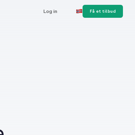
Log in
Få et tilbud
e