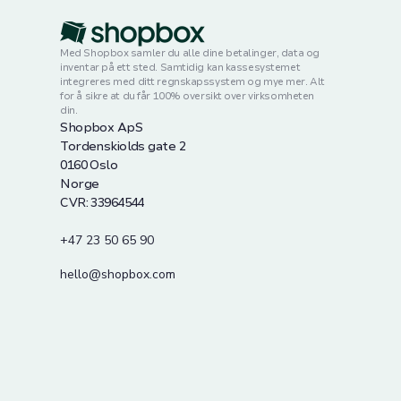
Med Shopbox samler du alle dine betalinger, data og
inventar på ett sted. Samtidig kan kassesystemet
integreres med ditt regnskapssystem og mye mer. Alt
for å sikre at du får 100% oversikt over virksomheten
din.
Shopbox ApS
Tordenskiolds gate 2
0160 Oslo
Norge
CVR: 33964544
+47 23 50 65 90
hello@shopbox.com