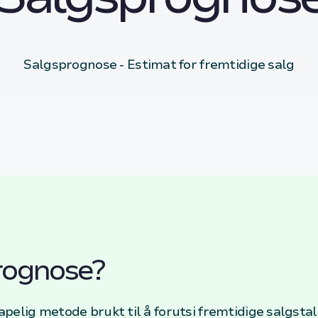
Salgsprognose - Estimat for fremtidige salg
rognose?
elig metode brukt til å forutsi fremtidige salgstall