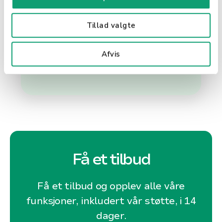
sparing. Med enkle verktøy for å
kjøpe aksjer, kryptovaluta og andre
finansielle produkter, tilrettelegger
Tillad valgte
Revolut for en moderne og
tilgjengelig investeringsopplevelse.
Afvis
Få et tilbud
Få et tilbud og opplev alle våre
funksjoner, inkludert vår støtte, i 14
dager.