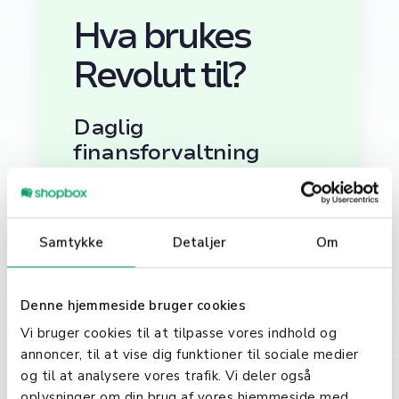
Hva brukes
Revolut til?
Daglig
finansforvaltning
Revolut tilbyr en rekke funksjoner
for daglig økonomistyring, inkludert
budsjettverktøy, øyeblikkelige
Samtykke
Detaljer
Om
varsler for transaksjoner, og
muligheten til å fryse og tine kort
direkte fra appen. Dette gir en
Denne hjemmeside bruger cookies
uovertruffen grad av kontroll og
Vi bruger cookies til at tilpasse vores indhold og
sikkerhet over dine finansielle
annoncer, til at vise dig funktioner til sociale medier
midler.
og til at analysere vores trafik. Vi deler også
oplysninger om din brug af vores hjemmeside med