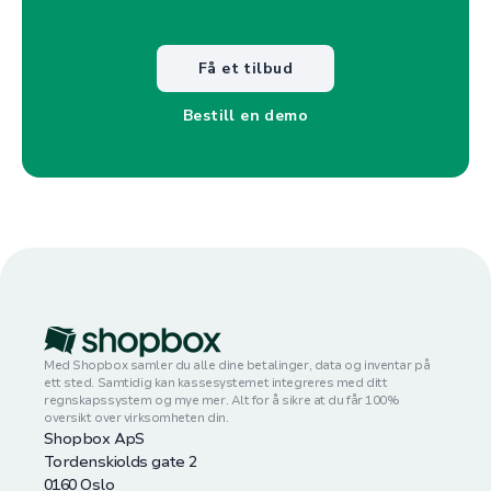
Få et tilbud
Bestill en demo
Med Shopbox samler du alle dine betalinger, data og inventar på
ett sted. Samtidig kan kassesystemet integreres med ditt
regnskapssystem og mye mer. Alt for å sikre at du får 100%
oversikt over virksomheten din.
Shopbox ApS
Tordenskiolds gate 2
0160 Oslo