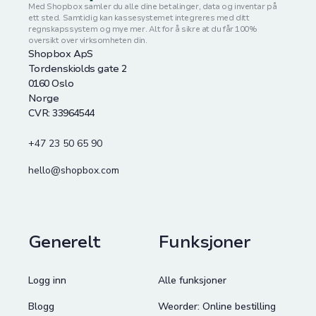
Med Shopbox samler du alle dine betalinger, data og inventar på
ett sted. Samtidig kan kassesystemet integreres med ditt
regnskapssystem og mye mer. Alt for å sikre at du får 100%
oversikt over virksomheten din.
Shopbox ApS
Tordenskiolds gate 2
0160 Oslo
Norge
CVR: 33964544
+47 23 50 65 90
hello@shopbox.com
Generelt
Funksjoner
Logg inn
Alle funksjoner
Blogg
Weorder: Online bestilling