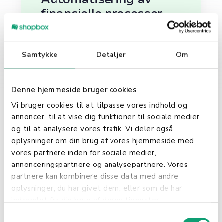
finansielle prosesser
En av de primære bruksområdene
for regnskapsintegrasjon er
Samtykke
Detaljer
Om
automatisering av rutinemessige
finansielle prosesser. Dette
inkluderer automatisk overføring av
Denne hjemmeside bruger cookies
salgsdata, oppdateringer av
Vi bruger cookies til at tilpasse vores indhold og
lagerstatus, og behandling av inn-
annoncer, til at vise dig funktioner til sociale medier
og utbetalinger. Automatisering
og til at analysere vores trafik. Vi deler også
reduserer manuelt arbeid og
oplysninger om din brug af vores hjemmeside med
muligheten for menneskelige feil,
vores partnere inden for sociale medier,
noe som fører til mer effektiv drift.
annonceringspartnere og analysepartnere. Vores
partnere kan kombinere disse data med andre
Forbedring av finansiell
oplysninger, du har givet dem, eller som de har
oversikt
indsamlet fra din brug af deres tjenester.
S
Regnskapsintegrasjon bidrar også