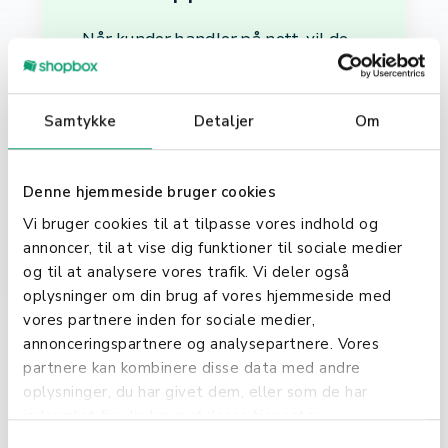
Når kunder handler på nett, vil de
ofte se et felt ved utsjekking hvor de
kan skrive inn en rabattkode. Ved å
anvende koden, reduseres den
Samtykke
Detaljer
Om
totale kostnaden for kjøpet med
den spesifiserte rabatten. Dette kan
være en prosentandel av
Denne hjemmeside bruger cookies
kjøpesummen, et fast beløp, eller
Vi bruger cookies til at tilpasse vores indhold og
andre fordeler som gratis frakt.
annoncer, til at vise dig funktioner til sociale medier
og til at analysere vores trafik. Vi deler også
oplysninger om din brug af vores hjemmeside med
vores partnere inden for sociale medier,
Fordele med
annonceringspartnere og analysepartnere. Vores
partnere kan kombinere disse data med andre
Rabattkoder
oplysninger, du har givet dem, eller som de har
indsamlet fra din brug af deres tjenester.
S