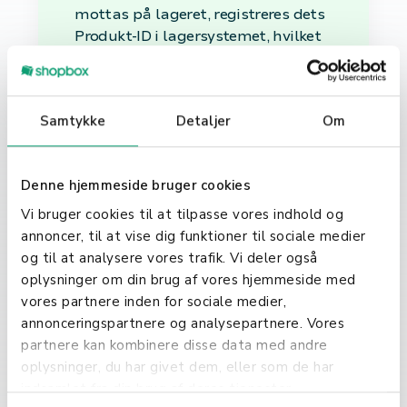
mottas på lageret, registreres dets
Produkt-ID i lagersystemet, hvilket
gjør det enkelt å lokalisere og spore
produktets bevegelser internt.
Hvorfor er Produkt-ID
Samtykke
Detaljer
Om
Viktig?
Denne hjemmeside bruger cookies
Bruken av Produkt-IDer bidrar til å
redusere menneskelige feil, øker
Vi bruger cookies til at tilpasse vores indhold og
hastigheten på varehåndtering og
annoncer, til at vise dig funktioner til sociale medier
forbedrer kundetilfredsheten ved å
og til at analysere vores trafik. Vi deler også
sikre at de riktige produktene
oplysninger om din brug af vores hjemmeside med
leveres til riktig tid. I tillegg
vores partnere inden for sociale medier,
muliggjør Produkt-ID detaljert
annonceringspartnere og analysepartnere. Vores
dataanalyse, som kan avsløre
partnere kan kombinere disse data med andre
innsikter i salgstrender, lagerbehov,
oplysninger, du har givet dem, eller som de har
og optimalisering av lagerplass.
indsamlet fra din brug af deres tjenester.