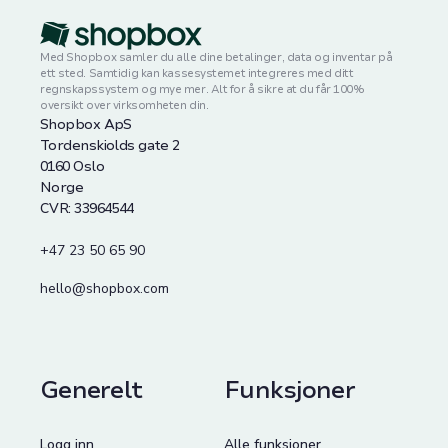
Med Shopbox samler du alle dine betalinger, data og inventar på
ett sted. Samtidig kan kassesystemet integreres med ditt
regnskapssystem og mye mer. Alt for å sikre at du får 100%
oversikt over virksomheten din.
Shopbox ApS
Tordenskiolds gate 2
0160 Oslo
Norge
CVR: 33964544
+47 23 50 65 90
hello@shopbox.com
Generelt
Funksjoner
Logg inn
Alle funksjoner