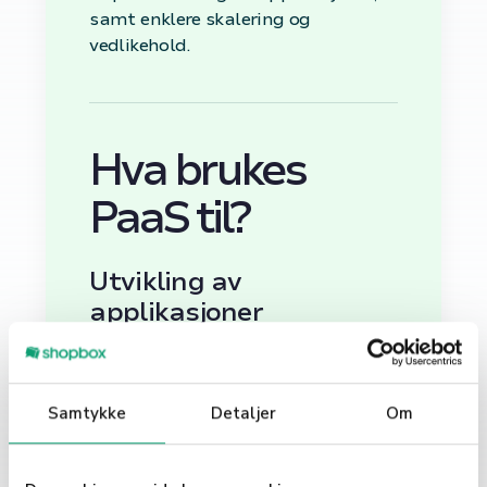
samt enklere skalering og
vedlikehold.
Hva brukes
PaaS til?
Utvikling av
applikasjoner
PaaS brukes primært til utvikling,
testing, levering og administrasjon
Samtykke
Detaljer
Om
av programvareapplikasjoner. Dette
inkluderer webapplikasjoner, mobile
applikasjoner og API-er.