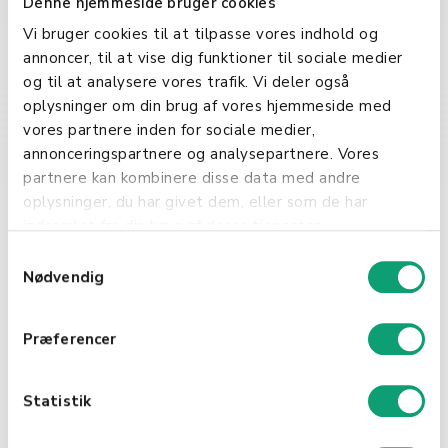
Denne hjemmeside bruger cookies
Plattformen tilbyr et rikt sett med
verktøy og tjenester som støtter
Vi bruger cookies til at tilpasse vores indhold og
hele applikasjonslivssyklusen, fra
annoncer, til at vise dig funktioner til sociale medier
utvikling til distribusjon.
og til at analysere vores trafik. Vi deler også
oplysninger om din brug af vores hjemmeside med
Integrering og
vores partnere inden for sociale medier,
automatisering
annonceringspartnere og analysepartnere. Vores
partnere kan kombinere disse data med andre
oplysninger, du har givet dem, eller som de har
Bedrifter bruker også PaaS for å
indsamlet fra din brug af deres tjenester.
integrere ulike applikasjoner og
databaser, noe som letter
S
samarbeid og dataflyt mellom
Nødvendig
a
ulike systemer. Videre muliggjør
m
PaaS automatisering av mange
t
Præferencer
utviklings-, test- og
y
distribusjonsprosesser, noe som
k
øker effektiviteten og reduserer
k
Statistik
tiden til markedet for nye
e
applikasjoner.