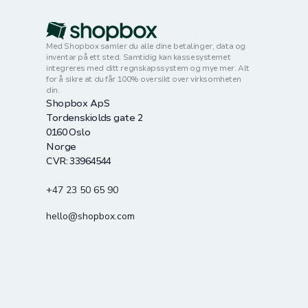
Med Shopbox samler du alle dine betalinger, data og
inventar på ett sted. Samtidig kan kassesystemet
integreres med ditt regnskapssystem og mye mer. Alt
for å sikre at du får 100% oversikt over virksomheten
din.
Shopbox ApS
Tordenskiolds gate 2
0160 Oslo
Norge
CVR: 33964544
+47 23 50 65 90
hello@shopbox.com