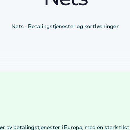
Nets - Betalingstjenester og kortløsninger
r av betalingstjenester i Europa, med en sterk tils