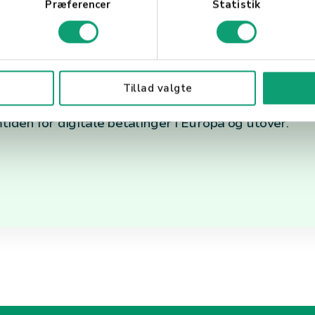
Præferencer
Statistik
ng
innenfor betalingsindustrien, som tilbyr en rekke vi
Tillad valgte
ukere og virksomheter. Med sin omfattende erfaring 
iden for digitale betalinger i Europa og utover.