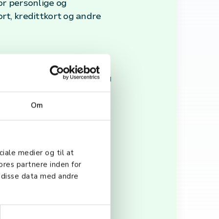
or personlige og
ort, kredittkort og andre
ale i butikker, på nettet og
om gjør hverdagslige
Om
rosesser og
ciale medier og til at
ores partnere inden for
 hjelper bedrifter av alle
 disse data med andre
inkluderer avanserte POS-