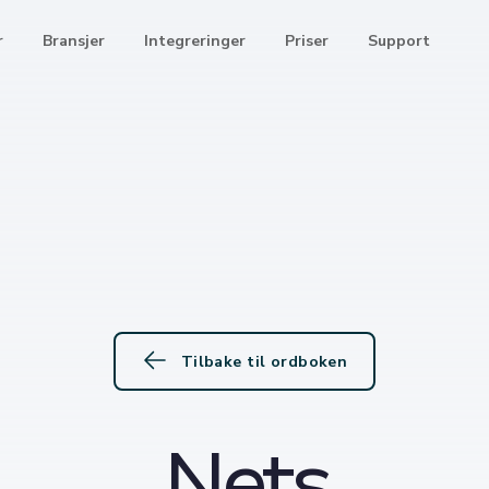
r
Bransjer
Integreringer
Priser
Support
Tilbake til ordboken
Nets