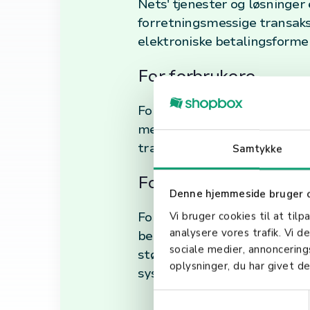
Nets' tjenester og løsninger
forretningsmessige transaksj
elektroniske betalingsforme
For forbrukere
For forbrukere tilbyr Nets en
med mobiltelefonen. Dette i
transaksjoner raskere og mer
Samtykke
For virksomheter
Denne hjemmeside bruger 
For virksomheter spiller Net
Vi bruger cookies til at tilp
analysere vores trafik. Vi 
betalingsløsninger. De tilby
sociale medier, annoncerin
størrelser med å akseptere b
oplysninger, du har givet de
systemer, e-handelsløsninger
S