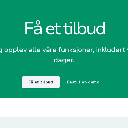
Få et tilbud
g opplev alle våre funksjoner, inkludert v
dager.
Få et tilbud
Bestill en demo