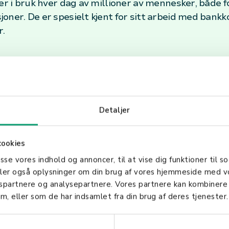
 er i bruk hver dag av millioner av mennesker, både f
oner. De er spesielt kjent for sitt arbeid med bankk
r.
 rekke tjenester som gjør det enkelt og sikkert å bet
nkluderer populære betalingsapper og -løsninger s
 praktiske.
Detaljer
cookies
s en avgjørende rolle i å muliggjøre effektive salgsp
asse vores indhold og annoncer, til at vise dig funktioner til so
deler også oplysninger om din brug af vores hjemmeside med v
r et omfattende utvalg av produkter og tjenester som
gspartnere og analysepartnere. Vores partnere kan kombinere
etalinger, både i fysiske butikker og online. Dette 
m, eller som de har indsamlet fra din brug af deres tjenester.
 og tjenester for fakturabehandling.