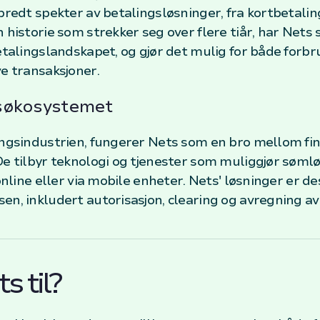
bredt spekter av betalingsløsninger, fra kortbetalin
historie som strekker seg over flere tiår, har Nets sp
betalingslandskapet, og gjør det mulig for både forb
ve transaksjoner.
ngsøkosystemet
ingsindustrien, fungerer Nets som en bro mellom fin
De tilbyr teknologi og tjenester som muliggjør søml
online eller via mobile enheter. Nets' løsninger er de
en, inkludert autorisasjon, clearing og avregning av
s til?