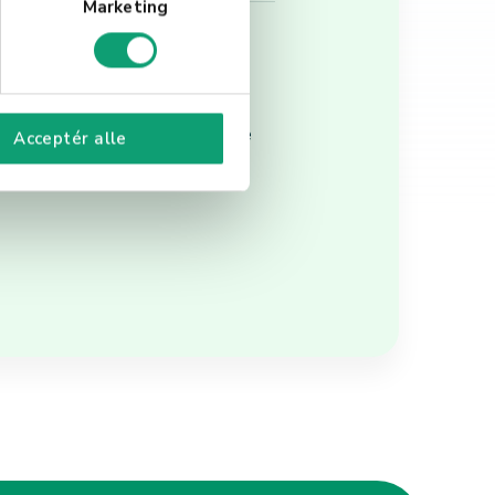
Marketing
ktige tjenester for å lette
Acceptér alle
og innovative løsninger,