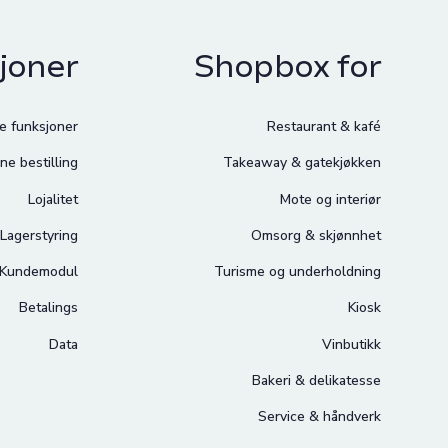
joner
Shopbox for
le funksjoner
Restaurant & kafé
ne bestilling
Takeaway & gatekjøkken
Lojalitet
Mote og interiør
Lagerstyring
Omsorg & skjønnhet
Kundemodul
Turisme og underholdning
Betalings
Kiosk
Data
Vinbutikk
Bakeri & delikatesse
Service & håndverk