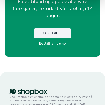
Få et tilbud og opplev alle våre
funksjoner, inkludert vår støtte, i 14
dager.
Få et tilbud
Bestill en demo
Med Shopbox samler du alle dine betalinger, data og inventar på
ett sted. Samtidig kan kassesystemet integreres med ditt
regnskapssystem og mye mer. Alt for å sikre at du får 100%