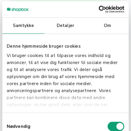
nødvendige for å følge
skattemessige forpliktelser og
dokumentere salg.
Samtykke
Detaljer
Om
Viktigheten av
kvitteringer i dagens
Denne hjemmeside bruger cookies
digitale verden
Vi bruger cookies til at tilpasse vores indhold og
annoncer, til at vise dig funktioner til sociale medier
Med den økende digitaliseringen av
og til at analysere vores trafik. Vi deler også
økonomien har også kvitteringer
oplysninger om din brug af vores hjemmeside med
fått nye former. Digitale
vores partnere inden for sociale medier,
kvitteringer, sendt via e-post eller
annonceringspartnere og analysepartnere. Vores
gjennom applikasjoner, blir stadig
partnere kan kombinere disse data med andre
mer vanlig. Disse tilbyr en rekke
oplysninger, du har givet dem, eller som de har
fordeler, som enklere arkivering og
indsamlet fra din brug af deres tjenester.
søk, miljøvennlighet sammenlignet
med papirkvitteringer, og
S
muligheten til å integrere med
Nødvendig
a