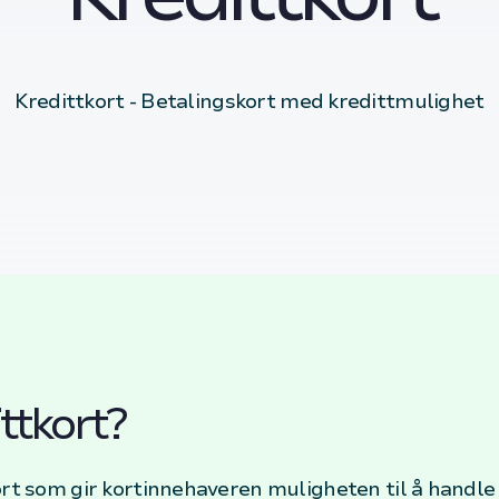
Kredittkort - Betalingskort med kredittmulighet
ttkort?
ort som gir kortinnehaveren muligheten til å handle