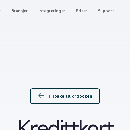
r
Bransjer
Integreringer
Priser
Support
Tilbake til ordboken
Kredittkort