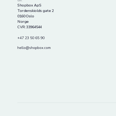
din.
Shopbox ApS
Tordenskiolds gate 2
0160 Oslo
Norge
CVR: 33964544
+47 23 50 65 90
hello@shopbox.com