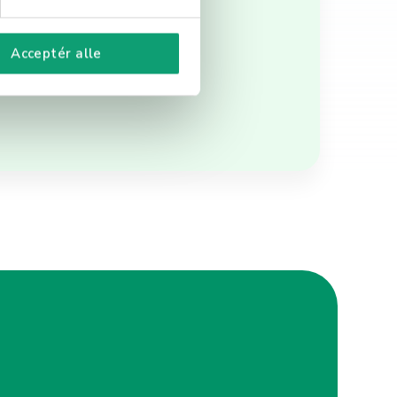
r nøkkelen til å maksimere
ansielle vanskeligheter.
Acceptér alle