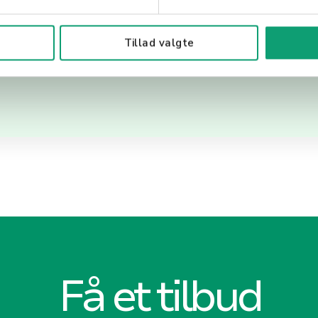
ttkort fungerer og hvordan de best kan utnyttes, e
ngår vanlige fallgruver som overdreven gjeld og fin
Tillad valgte
Få et tilbud