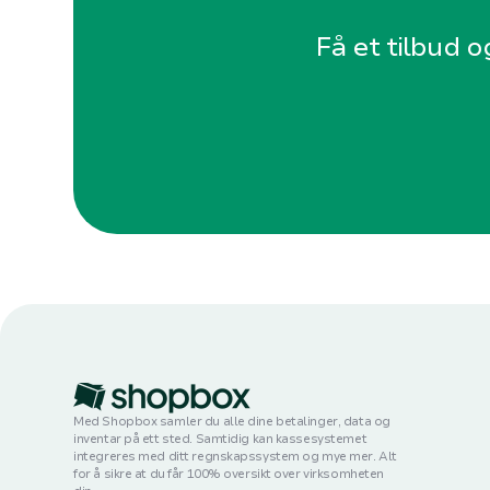
Få et tilbud o
Med Shopbox samler du alle dine betalinger, data og
inventar på ett sted. Samtidig kan kassesystemet
integreres med ditt regnskapssystem og mye mer. Alt
for å sikre at du får 100% oversikt over virksomheten