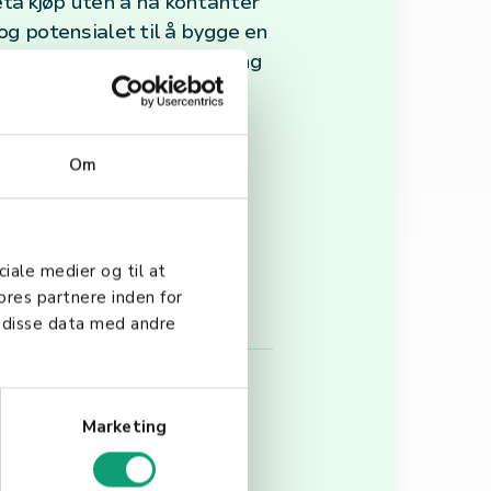
eta kjøp uten å ha kontanter
og potensialet til å bygge en
 på leiebiler, reiseforsikring
Om
g uautoriserte
ike former for
ortholdere å overvåke sin
ciale medier og til at
ores partnere inden for
 disse data med andre
Marketing
by betydelige fordeler.