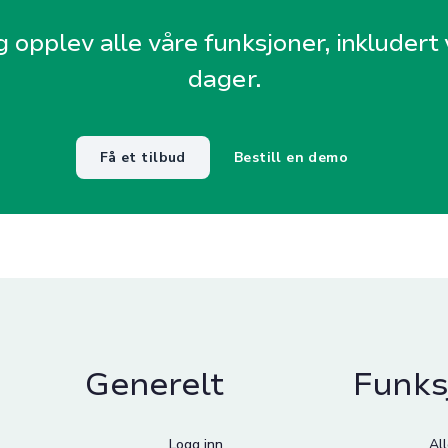
g opplev alle våre funksjoner, inkludert v
dager.
Få et tilbud
Bestill en demo
Generelt
Funks
Logg inn
Al