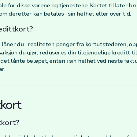
le for disse varene og tjenestene. Kortet tillater b
om deretter kan betales i sin helhet eller over tid.
dittkort?
, låner du i realiteten penger fra kortutstederen, o
aksjon du gjør, reduseres din tilgjengelige kreditt t
e det lånte beløpet, enten i sin helhet ved neste fakt
r.
tkort
tkort?