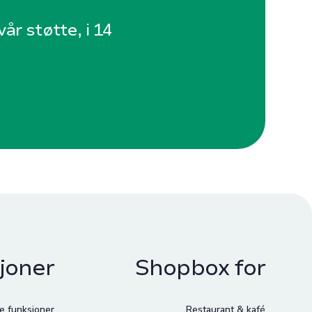
år støtte, i 14
joner
Shopbox for
le funksjoner
Restaurant & kafé