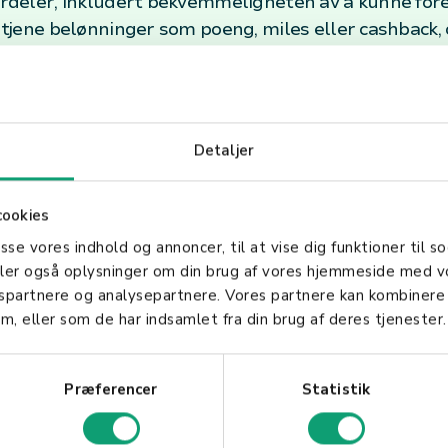
fordeler, inkludert bekvemmeligheten av å kunne for
å tjene belønninger som poeng, miles eller cashback, 
lbyr mange kredittkort tilleggstjenester som forsikring
e varer.
ed Kredittkort
Detaljer
e sikkerhetsfunksjoner for å beskytte mot svindel o
er ofte chip-teknologi, kontaktløse betalinger og ul
cookies
er og biometrisk identifikasjon. Det er viktig for k
asse vores indhold og annoncer, til at vise dig funktioner til so
e mistenkelige transaksjoner umiddelbart.
deler også oplysninger om din brug af vores hjemmeside med v
gspartnere og analysepartnere. Vores partnere kan kombinere
m, eller som de har indsamlet fra din brug af deres tjenester.
ng
Præferencer
Statistik
ansielt verktøy som, når det brukes ansvarlig, kan til