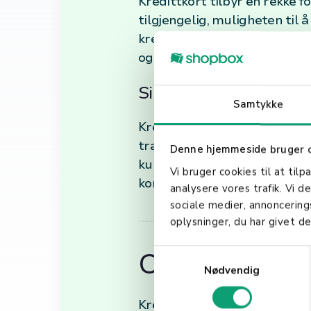
Kredittkort tilbyr en rekke 
tilgjengelig, muligheten til 
kreditt historie. I tillegg ti
og utvidet garantier på kjøpt
Sikkerhetsaspekter v
Samtykke
Kredittkort kommer med fler
transaksjoner. Dette inkluder
Denne hjemmeside bruger 
kundeverifisering som PIN-kod
Vi bruger cookies til at tilp
kontoaktivitet og rapporter
analysere vores trafik. Vi 
sociale medier, annoncerin
oplysninger, du har givet de
Oppsummeri
S
Nødvendig
a
m
Kredittkort er et kraftig fin
t