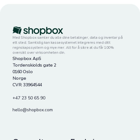
Med Shopbox samler du alle dine betalinger, data og inventar på
ett sted. Samtidig kan kassesystemet integreres med ditt
regnskapssystem og mye mer. Alt for å sikre at du får 100%
oversikt over virksomheten din.
Shopbox ApS
Tordenskiolds gate 2
0160 Oslo
Norge
CVR: 33964544
+47 23 50 65 90
hello@shopbox.com