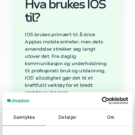
Hva brukes IOS
til?
IOS brukes primært til å drive
Apples mobile enheter, men dets
anvendelse strekker seg langt
utover det. Fra daglig
kommunikasjon og underholdning
til profesjonell bruk og utdanning,
IOS' allsidighet gjør det til et
kraftfullt verktøy for et bredt
spekter av brukere.
Profesjonell Bruk og
Produktivitet
Samtykke
Detaljer
Om
For bedrifter og profesjonelle, tilbyr