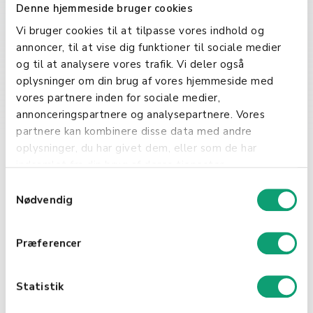
IOS en rekke applikasjoner og
Denne hjemmeside bruger cookies
funksjoner som forbedrer
Vi bruger cookies til at tilpasse vores indhold og
produktiviteten. Fra avanserte e-
annoncer, til at vise dig funktioner til sociale medier
postløsninger og
og til at analysere vores trafik. Vi deler også
kalenderfunksjoner til profesjonelle
oplysninger om din brug af vores hjemmeside med
design- og redigeringsverktøy, IOS
vores partnere inden for sociale medier,
hjelper brukere med å holde seg
annonceringspartnere og analysepartnere. Vores
organisert, effektive og kreative.
partnere kan kombinere disse data med andre
oplysninger, du har givet dem, eller som de har
Underholdning og Fritid
indsamlet fra din brug af deres tjenester.
S
På fritiden gir IOS tilgang til et
Nødvendig
a
bredt utvalg av
m
underholdningsmuligheter. Med
t
App Store kan brukere laste ned
Præferencer
y
spill, bøker, musikk, filmer og mer,
k
noe som gjør IOS-enheter til et
k
Statistik
sentrum for personlig
e
underholdning og avslapning.