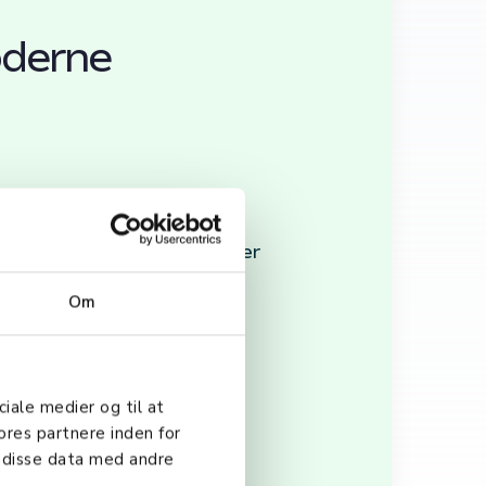
oderne
fektivitet og
feil, sikrer håndterminaler
der tid og nøyaktighet er
Om
ciale medier og til at
d, bedre
ores partnere inden for
eres anvendelighet og
 disse data med andre
) har også åpnet for nye