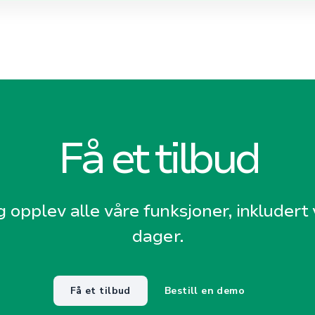
Få et tilbud
g opplev alle våre funksjoner, inkludert v
dager.
Få et tilbud
Bestill en demo