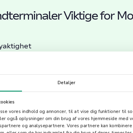
dterminaler Viktige for M
yaktighet
 en virksomhet bidrar betydelig til arbeidsflytens ef
et. Ved å redusere manuelt arbeid og menneskelige 
telig datalagring. Dette er spesielt viktig i miljøer 
Detaljer
ogistikk og detaljhandel.
ng
cookies
asse vores indhold og annoncer, til at vise dig funktioner til so
n håndterminaler, inkludert forbedret batterileveti
deler også oplysninger om din brug af vores hjemmeside med v
anserte skanningsteknologier, har videre utvidet d
gspartnere og analysepartnere. Vores partnere kan kombinere
greringen av skytjenester og IoT (Internet of Things
m, eller som de har indsamlet fra din brug af deres tjenester.