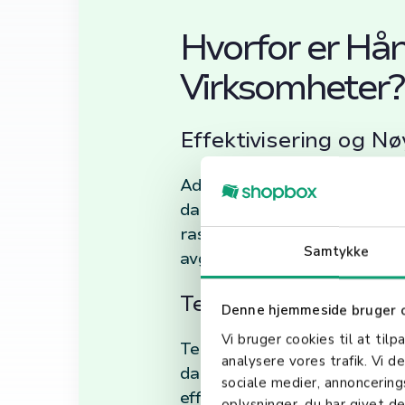
Hvorfor er Hån
Virksomheter?
Effektivisering og Nø
Adopsjon av håndterminaler i
datainnsamlingens nøyaktigh
raskere prosesser og mer påli
Samtykke
avgjørende, som i hurtigvarel
Teknologisk Fremga
Denne hjemmeside bruger 
Vi bruger cookies til at tilp
Teknologiske fremskritt inne
analysere vores trafik. Vi 
datalagringskapasitet, og av
sociale medier, annoncerin
effektivitet. Den økende inte
oplysninger, du har givet de