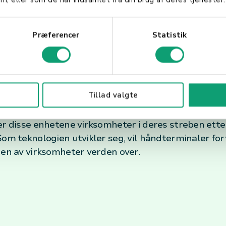
 som fjernovervåking og avansert dataanalyse.
Præferencer
Statistik
ng
Tillad valgte
lig teknologi i mange industrier, takket være deres
ingsprosesser. Ved å tilby en kombinasjon av mobilit
er disse enhetene virksomheter i deres streben etter
om teknologien utvikler seg, vil håndterminaler fort
nen av virksomheter verden over.