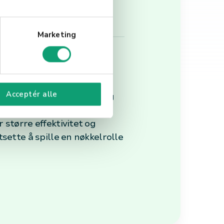
Marketing
Acceptér alle
 evne til å digitalisere og
et, funksjonalitet, og
 større effektivitet og
sette å spille en nøkkelrolle