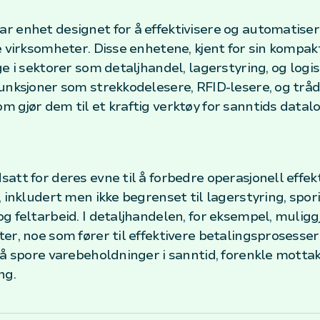
r enhet designet for å effektivisere og automatise
e virksomheter. Disse enhetene, kjent for sin kompak
ge i sektorer som detaljhandel, lagerstyring, og logi
unksjoner som strekkodelesere, RFID-lesere, og tråd
 gjør dem til et kraftig verktøy for sanntids datal
att for deres evne til å forbedre operasjonell effekt
 inkludert men ikke begrenset til lagerstyring, spori
g feltarbeid. I detaljhandelen, for eksempel, mulig
r, noe som fører til effektivere betalingsprosesser 
 å spore varebeholdninger i sanntid, forenkle mottak
ng.