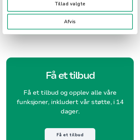
Tillad valgte
kundelojalitet og økt lønnsomhet.
Afvis
Få et tilbud
Få et tilbud og opplev alle våre
funksjoner, inkludert vår støtte, i 14
dager.
Få et tilbud