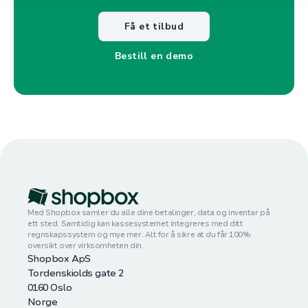
Få et tilbud
Bestill en demo
Med Shopbox samler du alle dine betalinger, data og inventar på
ett sted. Samtidig kan kassesystemet integreres med ditt
regnskapssystem og mye mer. Alt for å sikre at du får 100%
oversikt over virksomheten din.
Shopbox ApS
Tordenskiolds gate 2
0160 Oslo
Norge