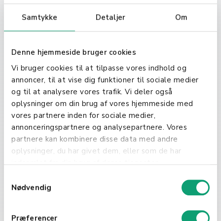
Ulike Typer Fakturaer
Samtykke
Detaljer
Om
Det finnes flere typer fakturaer,
Denne hjemmeside bruger cookies
inkludert standardfakturaer,
proformafakturaer, kreditnotaer, og
Vi bruger cookies til at tilpasse vores indhold og
elektroniske fakturaer. Valget av
annoncer, til at vise dig funktioner til sociale medier
fakturatypen avhenger av
og til at analysere vores trafik. Vi deler også
transaksjonens natur,
oplysninger om din brug af vores hjemmeside med
virksomhetens behov, og de
vores partnere inden for sociale medier,
juridiske kravene i landet hvor
annonceringspartnere og analysepartnere. Vores
virksomheten opererer. Fakturaer er
partnere kan kombinere disse data med andre
mer enn bare papirarbeid; de er en
oplysninger, du har givet dem, eller som de har
integrert del av
indsamlet fra din brug af deres tjenester.
forretningskommunikasjonen som
S
hjelper med å opprettholde en sunn
Nødvendig
a
kontantstrøm og bygge sterke
m
kunderelasjoner. Ved å forstå og
t
Præferencer