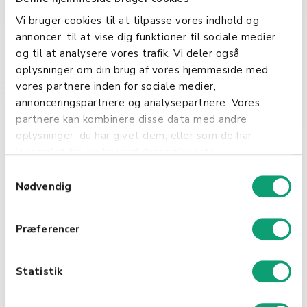
lagerstyring
Vi bruger cookies til at tilpasse vores indhold og
annoncer, til at vise dig funktioner til sociale medier
Med EAN-nummeret kan bedrifter
og til at analysere vores trafik. Vi deler også
effektivt spore og administrere
oplysninger om din brug af vores hjemmeside med
lagerbeholdninger, noe som
vores partnere inden for sociale medier,
minimerer risikoen for feil og øker
annonceringspartnere og analysepartnere. Vores
effektiviteten i forsyningskjeden.
partnere kan kombinere disse data med andre
oplysninger, du har givet dem, eller som de har
Forbedring av
indsamlet fra din brug af deres tjenester.
kundeopplevelsen
S
Nødvendig
a
EAN-nummeret gjør det også mulig
m
for forbrukere å få tilgang til
t
Præferencer
detaljert produktinformasjon, som
y
bidrar til en mer informert
k
kjøpsbeslutning og forbedrer
k
Statistik
kundeopplevelsen.
e
v