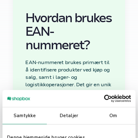
Hvordan brukes
EAN-
nummeret?
EAN-nummeret brukes primært til
å identifisere produkter ved kjøp og
salg, samt i lager- og
logistikkoperasjoner. Det gir en unik
identifikator for hvert produkt, som
kan skannes for å hente
produktinformasjon, spore
lagerbeholdning og administrere
Samtykke
Detaljer
Om
salg.
Forenkling av
Denne hjemmeside bruger cookies