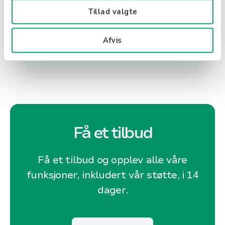
verdsetter etisk og ansvarlig
Tillad valgte
virksomhetspraksis.
Afvis
Få et tilbud
Få et tilbud og opplev alle våre
funksjoner, inkludert vår støtte, i 14
dager.