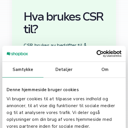
Hva brukes CSR
til?
CSR brukes av bedrifter til å
demonstrere deres etiske og sosiale
engasjement utover de juridiske
kravene. Ved å integrere CSR-
Samtykke
Detaljer
Om
prinsipper i bedriftens
kjernevirksomhet, kan bedrifter
oppnå en balanse mellom
Denne hjemmeside bruger cookies
økonomisk, sosial og miljømessig
Vi bruger cookies til at tilpasse vores indhold og
bærekraft.
annoncer, til at vise dig funktioner til sociale medier
CSR og Bedriftens
og til at analysere vores trafik. Vi deler også
oplysninger om din brug af vores hjemmeside med
Omdømme
vores partnere inden for sociale medier,