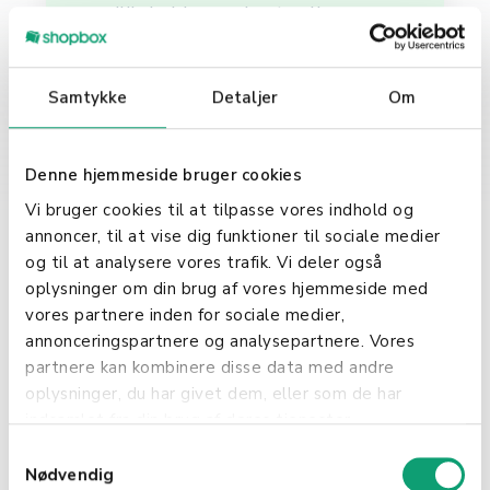
vedlikeholde en robust online
tilstedeværelse. Det brukes ikke
bare til å bygge nettsteder, men
også til å implementere og
Samtykke
Detaljer
Om
håndtere en effektiv
innholdsstrategi. CMS-plattformer
kommer ofte med SEO-vennlige
Denne hjemmeside bruger cookies
funksjoner, som hjelper bedrifter
Vi bruger cookies til at tilpasse vores indhold og
med å forbedre deres synlighet på
annoncer, til at vise dig funktioner til sociale medier
nettet og tiltrekke seg mer trafikk.
og til at analysere vores trafik. Vi deler også
oplysninger om din brug af vores hjemmeside med
Skreddersydd Innhold
vores partnere inden for sociale medier,
og Brukeropplevelse
annonceringspartnere og analysepartnere. Vores
partnere kan kombinere disse data med andre
Videre muliggjør CMS
oplysninger, du har givet dem, eller som de har
personalisering av innhold, noe
indsamlet fra din brug af deres tjenester.
som er avgjørende for å skape
S
engasjerende brukeropplevelser.
Nødvendig
a