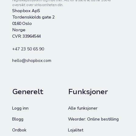
regnskapssystem og mye mer. Alt for å sikre at du får 100%
oversikt over virksomheten din.
Shopbox ApS
Tordenskiolds gate 2
0160 Oslo
Norge
CVR: 33964544
+47 23 50 65 90
hello@shopbox.com
Generelt
Funksjoner
Logg inn
Alle funksjoner
Blogg
Weorder: Online bestilling
Ordbok
Lojalitet