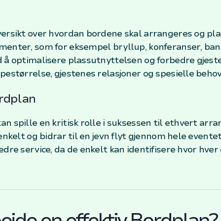
ersikt over hvordan bordene skal arrangeres og plass
menter, som for eksempel bryllup, konferanser, bank
 å optimalisere plassutnyttelsen og forbedre gjest
pestørrelse, gjestenes relasjoner og spesielle behov
rdplan
 spille en kritisk rolle i suksessen til ethvert arr
enkelt og bidrar til en jevn flyt gjennom hele eventet
dre service, da de enkelt kan identifisere hvor hver 
ide en effektiv Bordplan?