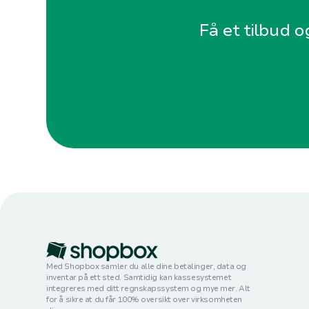
Få et tilbud o
Med Shopbox samler du alle dine betalinger, data og
inventar på ett sted. Samtidig kan kassesystemet
integreres med ditt regnskapssystem og mye mer. Alt
for å sikre at du får 100% oversikt over virksomheten