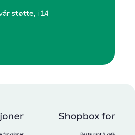
år støtte, i 14
joner
Shopbox for
le funksjoner
Restaurant & kafé