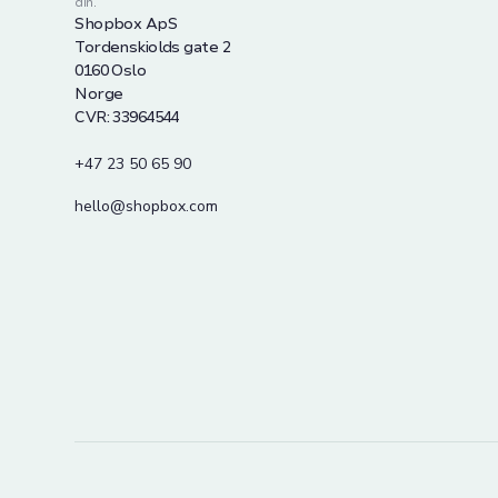
din.
Shopbox ApS
Tordenskiolds gate 2
0160 Oslo
Norge
CVR: 33964544
+47 23 50 65 90
hello@shopbox.com