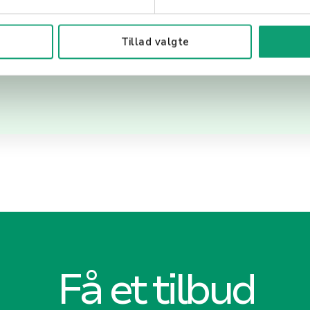
de funksjoner for å legge til gjestenavn, spesielle 
ere bidrar til en velorganisert og effektiv bordplan
Tillad valgte
Få et tilbud