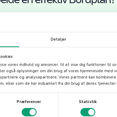
n krever nøye overveielse og planlegging. Start 
 gjesters behov. Deretter, tegn opp en skisse av lo
Detaljer
simerer plassen og fremmer ønsket interaksjon mel
veringsområder og andre logistiske elementer.
cookies
asse vores indhold og annoncer, til at vise dig funktioner til so
deler også oplysninger om din brug af vores hjemmeside med v
lage Bordplan
gspartnere og analysepartnere. Vores partnere kan kombinere
m, eller som de har indsamlet fra din brug af deres tjenester.
Præferencer
Statistik
gitale verktøy og programvare som kan forenkle pro
ilbyr ofte dra-og-slipp-funksjonalitet, som gjør det