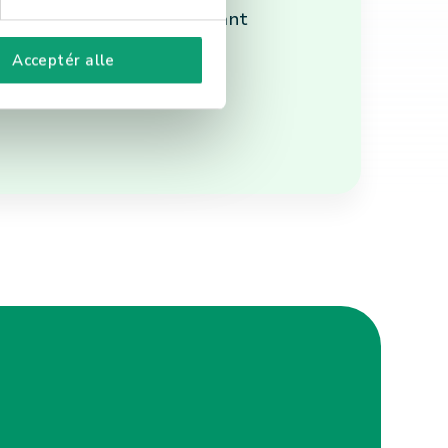
forespørsler og annen relevant
legging.
Acceptér alle