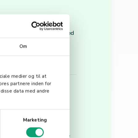
med å bestemme formålet med
kalet og begynn å plassere
Om
lom gjestene. Husk å ta
ciale medier og til at
ores partnere inden for
 disse data med andre
Marketing
sessen med å lage en
 enkelt å arrangere bordene