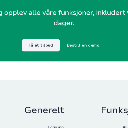
g opplev alle våre funksjoner, inkludert v
dager.
Få et tilbud
Bestill en demo
Generelt
Funks
Logg inn
Al