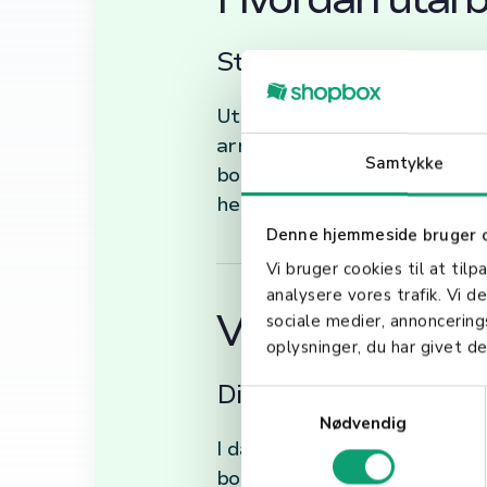
Steg for steg
Utarbeidelsen av en bordpla
arrangementet og forstå dine
Samtykke
bordene på en måte som mak
hensyn til nødutganger, ser
Denne hjemmeside bruger 
Vi bruger cookies til at tilp
analysere vores trafik. Vi 
Verktøy for å 
sociale medier, annoncerin
oplysninger, du har givet de
Digital løsninger
S
Nødvendig
a
I dag finnes det en rekke di
m
bordplan. Disse verktøyene t
t