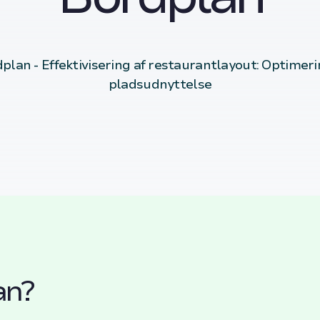
plan - Effektivisering af restaurantlayout: Optimeri
pladsudnyttelse
an?