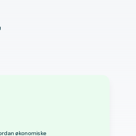
g
vordan økonomiske