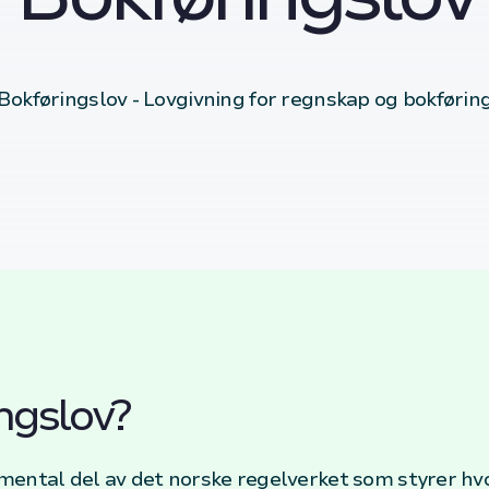
Bokføringslov - Lovgivning for regnskap og bokførin
ngslov?
mental del av det norske regelverket som styrer h