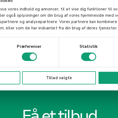
cookies
 opererer i henhold til loven, samtidig som de legge
asse vores indhold og annoncer, til at vise dig funktioner til so
 er spesielt relevant i en tid hvor digitalisering o
deler også oplysninger om din brug af vores hjemmeside med v
ig større rolle i håndteringen av finansielle transak
gspartnere og analysepartnere. Vores partnere kan kombinere
m, eller som de har indsamlet fra din brug af deres tjenester.
Præferencer
Statistik
Tillad valgte
Få et tilbud