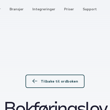
r
Bransjer
Integreringer
Priser
Support
Tilbake til ordboken
Bokføringslov