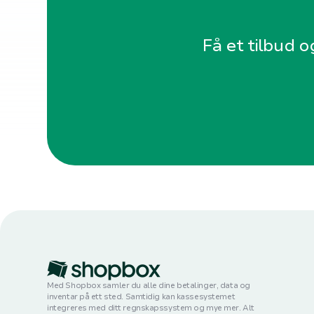
Få et tilbud o
Med Shopbox samler du alle dine betalinger, data og
inventar på ett sted. Samtidig kan kassesystemet
integreres med ditt regnskapssystem og mye mer. Alt