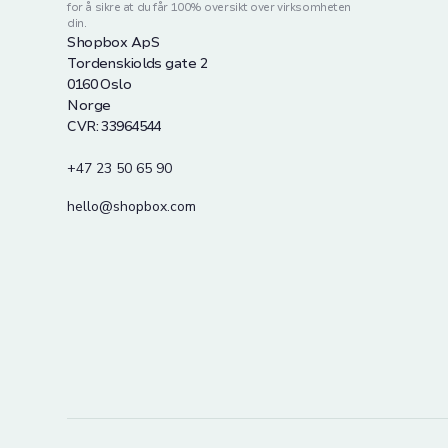
for å sikre at du får 100% oversikt over virksomheten
din.
Shopbox ApS
Tordenskiolds gate 2
0160 Oslo
Norge
CVR: 33964544
+47 23 50 65 90
hello@shopbox.com