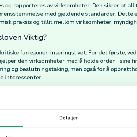
s og rapporteres av virksomheter. Den sikrer at all fi
verensstemmelse med gjeldende standarder. Dette er
isk praksis og tillit mellom virksomheter, myndig
loven Viktig?
kritiske funksjoner i næringslivet. For det første, ve
 hjelper den virksomheter med å holde orden i sine fi
styring og beslutningstaking, men også for å opprett
re interessenter.
føringsloven Din Virksomhet?
t de som er nye i næringslivet, er det avgjørende å 
øring av salg, kjøp, lønn og andre transaksjoner, sa
Detaljer
 reglene nøye kan ikke bare forebygge juridiske komp
tens økonomiske helse. Ved å integrere bokføringslove