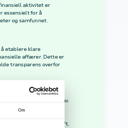
nansiell aktivitet er
 essensielt for å
heter og samfunnet.
d å etablere klare
nansielle affærer. Dette er
holde transparens overfor
forstå bokføringslovens krav.
mt oppbevaring av disse
Om
likasjoner, men også gi
ns prinsipper i daglig drift,