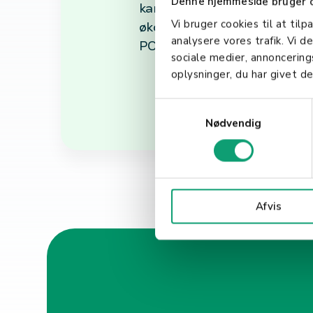
Denne hjemmeside bruger 
kan virksomheter sikre at de
Vi bruger cookies til at tilp
økonomisk forvaltning. Dette
analysere vores trafik. Vi 
POS-systemer, spiller en stad
sociale medier, annoncerin
oplysninger, du har givet de
S
Nødvendig
a
m
t
y
k
Afvis
k
e
v
a
l
g