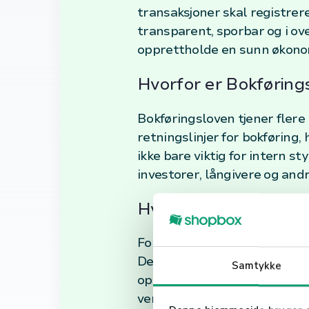
transaksjoner skal registrere
transparent, sporbar og i o
opprettholde en sunn økonom
Hvorfor er Bokførings
Bokføringsloven tjener flere 
retningslinjer for bokføring,
ikke bare viktig for intern 
investorer, långivere og and
Hvordan Påvirker Bok
For virksomhetseiere, spesiel
Dette inkluderer regler om f
Samtykke
opplysningene. Å følge disse
verdifull innsikt i virksomhe