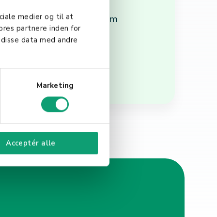
r grunnlaget for solid
ciale medier og til at
g automatiserte systemer, som
ores partnere inden for
sjoner.
 disse data med andre
Marketing
Acceptér alle