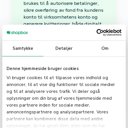
brukes til å autorisere betalinger,
sikre overføring av fond fra kundens
konto til virksomhetens konto og
generere kvitteringer, både digitalt
og på papir.
De viktigste
Samtykke
Detaljer
Om
funksjonene i en
Betalingsterminal
Denne hjemmeside bruger cookies
Moderne betalingsterminaler
Vi bruger cookies til at tilpasse vores indhold og
kommer med en rekke funksjoner
annoncer, til at vise dig funktioner til sociale medier
designet for å møte behovene til
og til at analysere vores trafik. Vi deler også
både små og store virksomheter.
oplysninger om din brug af vores hjemmeside med
Viktige funksjoner inkluderer
vores partnere inden for sociale medier,
kontaktløs betaling, integrasjon
annonceringspartnere og analysepartnere. Vores
med ulike betalingssystemer,
partnere kan kombinere disse data med andre
robust sikkerhet for å beskytte mot
oplysninger, du har givet dem, eller som de har