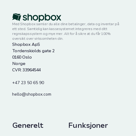
Med Shopbox samler du alle dine betalinger, data og inventar på
ett sted. Samtidig kan kassesystemet integreres med ditt
regnskapssystem og mye mer. Alt for å sikre at du får 100%
oversikt over virksomheten din.
Shopbox ApS
Tordenskiolds gate 2
0160 Oslo
Norge
CVR: 33964544
+47 23 50 65 90
hello@shopbox.com
Generelt
Funksjoner