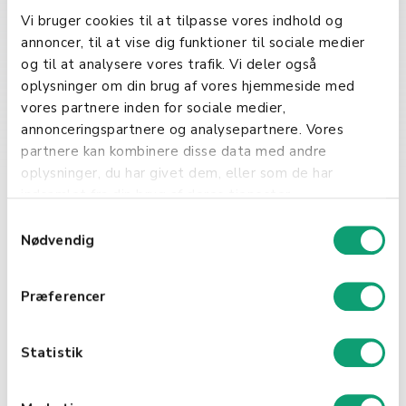
Vi bruger cookies til at tilpasse vores indhold og
Å tilby et bredt spekter av
annoncer, til at vise dig funktioner til sociale medier
betalingsmåter er avgjørende for å
og til at analysere vores trafik. Vi deler også
møte kundenes forventninger og
oplysninger om din brug af vores hjemmeside med
preferanser. Det øker sjansen for
vores partnere inden for sociale medier,
salg ved å gi kunder fleksibiliteten
annonceringspartnere og analysepartnere. Vores
til å velge den betalingsmetoden
partnere kan kombinere disse data med andre
som passer dem best. Videre, med
oplysninger, du har givet dem, eller som de har
en økende trend mot digitalisering,
indsamlet fra din brug af deres tjenester.
har sikre og effektive
S
betalingsløsninger blitt en
Nødvendig
a
nøkkelfaktor for suksess i nesten
m
alle forretningsmodeller. For
t
Præferencer
bedrifter betyr dette at å holde seg
y
oppdatert på og integrere diverse
k
betalingsmåter kan føre til
k
Statistik
forbedret kundetilfredshet og
e
lojalitet.
v