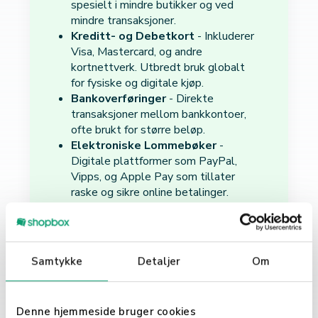
spesielt i mindre butikker og ved
mindre transaksjoner.
Kreditt- og Debetkort
- Inkluderer
Visa, Mastercard, og andre
kortnettverk. Utbredt bruk globalt
for fysiske og digitale kjøp.
Bankoverføringer
- Direkte
transaksjoner mellom bankkontoer,
ofte brukt for større beløp.
Elektroniske Lommebøker
-
Digitale plattformer som PayPal,
Vipps, og Apple Pay som tillater
raske og sikre online betalinger.
Mobilbetaling
- Betaling gjennom
mobiltelefoner ved hjelp av NFC-
teknologi eller dedikerte apper.
Samtykke
Detaljer
Om
Hvorfor er Varierte
Betalingsmåter
Viktige?
Denne hjemmeside bruger cookies