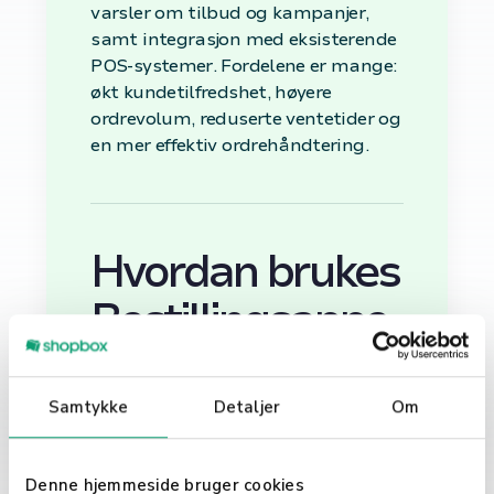
varsler om tilbud og kampanjer,
samt integrasjon med eksisterende
POS-systemer. Fordelene er mange:
økt kundetilfredshet, høyere
ordrevolum, reduserte ventetider og
en mer effektiv ordrehåndtering.
Hvordan brukes
Bestillingsappe
r?
Samtykke
Detaljer
Om
Bestillingsapper brukes i en rekke
bransjer, inkludert restauranter,
kafeer, takeaway-tjenester, og til og
Denne hjemmeside bruger cookies