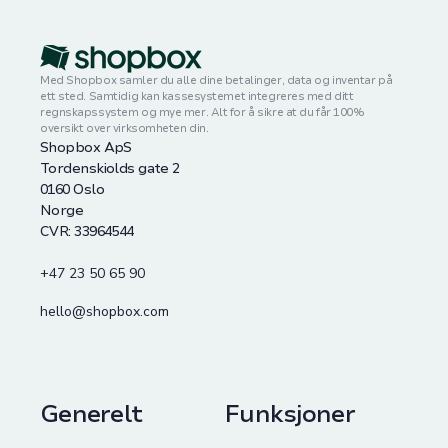
Med Shopbox samler du alle dine betalinger, data og inventar på
ett sted. Samtidig kan kassesystemet integreres med ditt
regnskapssystem og mye mer. Alt for å sikre at du får 100%
oversikt over virksomheten din.
Shopbox ApS
Tordenskiolds gate 2
0160 Oslo
Norge
CVR: 33964544
+47 23 50 65 90
hello@shopbox.com
Generelt
Funksjoner