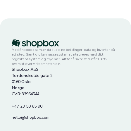
Med Shopbox samler du alle dine betalinger, data og inventar på
ett sted. Samtidig kan kassesystemet integreres med ditt
regnskapssystem og mye mer. Alt for å sikre at du får 100%
oversikt over virksomheten din.
Shopbox ApS
Tordenskiolds gate 2
0160 Oslo
Norge
CVR: 33964544
+47 23 50 65 90
hello@shopbox.com