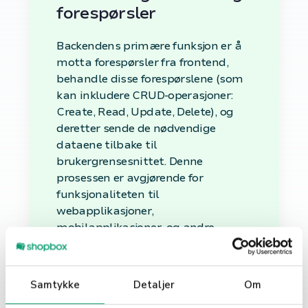
forespørsler
Backendens primære funksjon er å
motta forespørsler fra frontend,
behandle disse forespørslene (som
kan inkludere CRUD-operasjoner:
Create, Read, Update, Delete), og
deretter sende de nødvendige
dataene tilbake til
brukergrensesnittet. Denne
prosessen er avgjørende for
funksjonaliteten til
webapplikasjoner,
mobilapplikasjoner, og andre
digitale tjenester.
Sikkerhet og
Samtykke
Detaljer
Om
databehandling