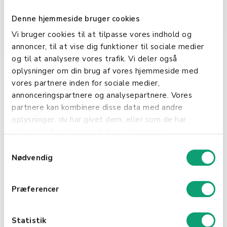
En annen kritisk funksjon av
Denne hjemmeside bruger cookies
backend er å sikre applikasjonens
Vi bruger cookies til at tilpasse vores indhold og
og brukernes data. Dette inkluderer
annoncer, til at vise dig funktioner til sociale medier
autentisering av brukere, kryptering
og til at analysere vores trafik. Vi deler også
av sensitiv informasjon, og
oplysninger om din brug af vores hjemmeside med
implementering av sikkerhetstiltak
vores partnere inden for sociale medier,
for å beskytte mot uautorisert
annonceringspartnere og analysepartnere. Vores
tilgang og cyberangrep. Backend-
partnere kan kombinere disse data med andre
utviklere må derfor ha en dyp
oplysninger, du har givet dem, eller som de har
forståelse av sikkerhetsprinsipper
indsamlet fra din brug af deres tjenester.
og beste praksiser for
S
databehandling.
Nødvendig
a
m
t
Præferencer
y
Sammenkoblin
k
k
Statistik