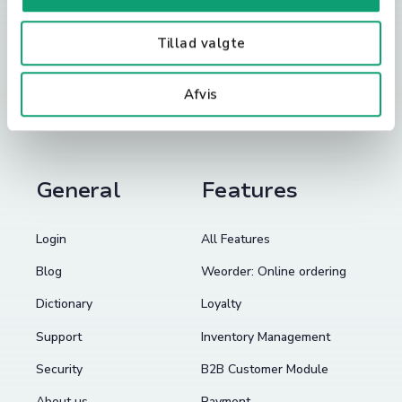
CVR: 33964544
Tillad valgte
+45 3113 1515
Afvis
hello@shopbox.com
General
Features
Login
All Features
Blog
Weorder: Online ordering
Dictionary
Loyalty
Support
Inventory Management
Security
B2B Customer Module
About us
Payment