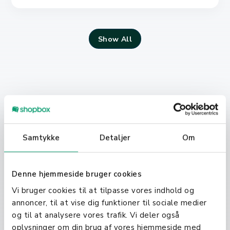
Show All
Get a Quote
Samtykke
Detaljer
Om
Get a quote and experience all of
our features, including our support,
Denne hjemmeside bruger cookies
for 14 days. Join us today at no cost
Vi bruger cookies til at tilpasse vores indhold og
and discover the difference for
annoncer, til at vise dig funktioner til sociale medier
og til at analysere vores trafik. Vi deler også
yourself.
oplysninger om din brug af vores hjemmeside med