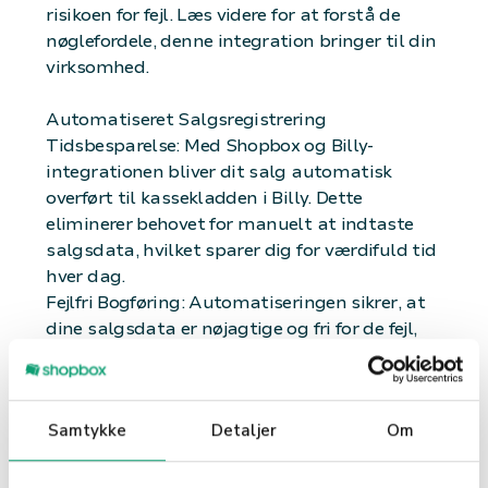
risikoen for fejl. Læs videre for at forstå de
nøglefordele, denne integration bringer til din
virksomhed.
Automatiseret Salgsregistrering
Tidsbesparelse: Med Shopbox og Billy-
integrationen bliver dit salg automatisk
overført til kassekladden i Billy. Dette
eliminerer behovet for manuelt at indtaste
salgsdata, hvilket sparer dig for værdifuld tid
hver dag.
Fejlfri Bogføring: Automatiseringen sikrer, at
dine salgsdata er nøjagtige og fri for de fejl,
der ofte opstår ved manuel indtastning. Dette
bidrager til mere præcise finansielle rapporter
og mindre hovedpine under revisioner.
Samtykke
Detaljer
Om
Real-tids Dataindsigt
Øjeblikkelig Økonomioversigt: Integrationen