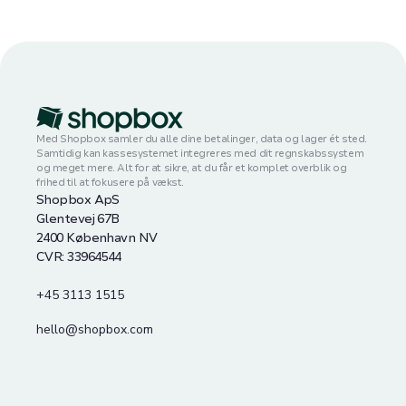
Med Shopbox samler du alle dine betalinger, data og lager ét sted.
Samtidig kan kassesystemet integreres med dit regnskabssystem
og meget mere. Alt for at sikre, at du får et komplet overblik og
frihed til at fokusere på vækst.
Shopbox ApS
Glentevej 67B
2400 København NV
CVR: 33964544
+45 3113 1515
hello@shopbox.com