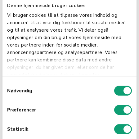
Denne hjemmeside bruger cookies
giver dig realtidsadgang til vigtige
økonomiske data, såsom daglige salgstal og
Vi bruger cookies til at tilpasse vores indhold og
lagerbeholdning. Dette giver dig mulighed for
annoncer, til at vise dig funktioner til sociale medier
at træffe informerede beslutninger baseret på
og til at analysere vores trafik. Vi deler også
de seneste oplysninger.
oplysninger om din brug af vores hjemmeside med
Lagerstyring: Hold nemt styr på din
vores partnere inden for sociale medier,
lagerbeholdning. Ændringer i lageret
annonceringspartnere og analysepartnere. Vores
opdateres automatisk i realtid, hvilket
partnere kan kombinere disse data med andre
hjælper dig med at undgå oversolgte
oplysninger, du har givet dem, eller som de har
situationer og sikrer, at du altid har de
indsamlet fra din brug af deres tjenester.
nødvendige varer på lager.
S
Nødvendig
a
Forbedret Kundetilfredshed
m
Effektivitet: Ved at automatisere salgs- og
t
Præferencer
lagerprocesser kan du fokusere mere på
y
kundepleje og service, hvilket fører til højere
k
kundetilfredshed.
k
Statistik
Pålidelighed: Denne integration sikrer, at dine
e