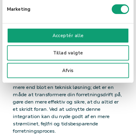
finansielle og lagermæssige data altid er
v
opdaterede og korrekte, hvilket øger din
Marketing
a
virksomheds pålidelighed i kundernes øjne.
l
g
Nem Bogføring med Et Klik
Acceptér alle
Enkelt Bogføringsproces: Med kun ét klik kan
du godkende dit daglige salg i Billy. Dette
forenkler bogføringsprocessen betydeligt og
Tillad valgte
frigør tid til andre vigtige opgaver i din
virksomhed.
Afvis
Integrationen mellem Shopbox og Billy er
mere end blot en teknisk løsning; det er en
måde at transformere din forretningsdrift på,
gøre den mere effektiv og sikre, at du altid er
et skridt foran. Ved at udnytte denne
integration kan du nyde godt af en mere
strømlinet, fejlfri og tidsbesparende
forretningsproces.