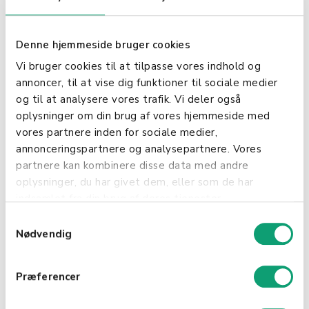
Denne hjemmeside bruger cookies
Vi bruger cookies til at tilpasse vores indhold og
annoncer, til at vise dig funktioner til sociale medier
og til at analysere vores trafik. Vi deler også
oplysninger om din brug af vores hjemmeside med
vores partnere inden for sociale medier,
annonceringspartnere og analysepartnere. Vores
partnere kan kombinere disse data med andre
oplysninger, du har givet dem, eller som de har
indsamlet fra din brug af deres tjenester.
Personalisert meny
S
Nødvendig
Med Shopbox sitt system kan du fullt ut tilpasse
a
produktmenyen for å passe til butikkens behov.
m
Velg bilder eller farger for å organisere menyen og
t
Præferencer
forbedre layouten for deg og de ansatte. Velg blant
y
forskjellige prisingalternativer som faste priser,
k