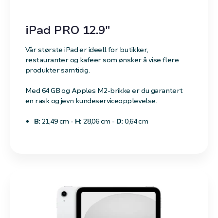
iPad PRO 12.9"
Vår største iPad er ideell for butikker,
restauranter og kafeer som ønsker å vise flere
produkter samtidig.
Med 64 GB og Apples M2-brikke er du garantert
en rask og jevn kundeserviceopplevelse.
B:
21,49 cm -
H:
28,06 cm -
D:
0,64 cm