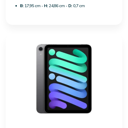
B:
17,95 cm -
H:
24,86 cm -
D:
0,7 cm