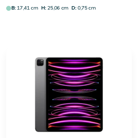
B:
17,41 cm
H:
25,06 cm
D:
0,75 cm