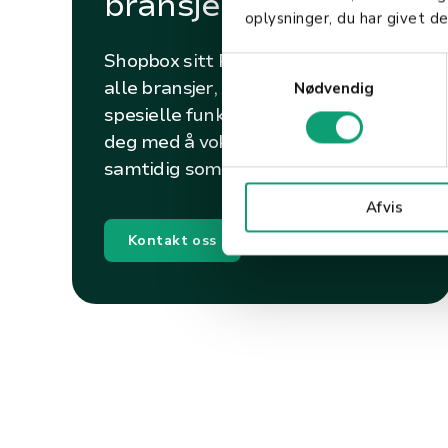
bransje?
oplysninger, du har givet de
Shopbox sitt POS-system støtter
S
alle bransjer, og vi har utviklet
Nødvendig
a
spesielle funksjoner som kan hjelpe
m
t
deg med å vokse din virksomhet
y
samtidig som det frigjør din tid.
k
Afvis
k
e
Kontakt oss​
v
a
l
g